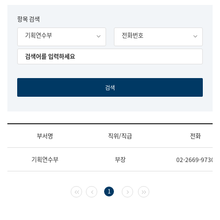
립
국
F
항목 검색
어
o
원
기획연수부
전화번호
r
조
m
직
도
국
어
원
원
장
기
획
연
수
부서명
직위/직급
전화
부
기
조
획
기획연수부
부장
02-2669-9730
직
운
및
영
업
과
무
공
첫 페이지
이전 페이지
다음 페이지
마지막 페이지
1
소
공
개
언
(부
어
서
과