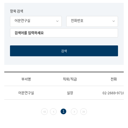
립
국
F
항목 검색
어
o
원
어문연구실
전화번호
r
조
m
직
도
국
어
원
원
장
기
획
연
수
부서명
직위/직급
전화
부
기
조
획
어문연구실
실장
02-2669-9710
직
운
및
영
업
과
무
공
첫 페이지
이전 페이지
다음 페이지
마지막 페이지
1
소
공
개
언
(부
어
서
과