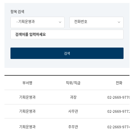
립
국
F
항목 검색
어
o
원
- 기획운영과
전화번호
r
조
m
직
도
국
어
원
원
장
기
획
연
수
부서명
직위/직급
전화
부
기
조
획
기획운영과
과장
02-2669-9770
직
운
및
영
업
과
기획운영과
사무관
02-2669-9772
무
공
소
공
개
언
기획운영과
주무관
02-2669-9774
(부
어
서
과