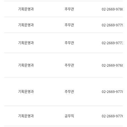
명,
교
직
기획운영과
주무관
02-2669-9780
육
위/
연
직
수
급,
과
기획운영과
주무관
02-2669-9779
전
어
화,
문
담
연
당
기획운영과
주무관
02-2669-9773
구
업
실
무)
어
문
연
기획운영과
주무관
02-2669-9768
구
과
어
문
연
구
기획운영과
주무관
02-2669-9778
과
(사
전
팀)
언
기획운영과
공무직
02-2669-9776
어
정