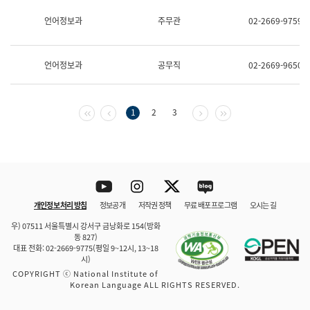
보
과
언어정보과
주무관
02-2669-9759
한
국
어
언어정보과
공무직
02-2669-9650
진
흥
과
수
첫 페이지
이전 페이지
다음 페이지
마지막 페이지
1
2
3
어
점
자
진
흥
과
Youtube
Instagram
Twitter
blog
개인정보 처리 방침
정보공개
저작권 정책
무료 배포 프로그램
오시는 길
바로 가기
문체부와 소속기관
우) 07511 서울특별시 강서구 금낭화로 154(방화
동 827)
대표 전화: 02-2669-9775(평일 9~12시, 13~18
시)
COPYRIGHT ⓒ National Institute of
Korean Language ALL RIGHTS RESERVED.