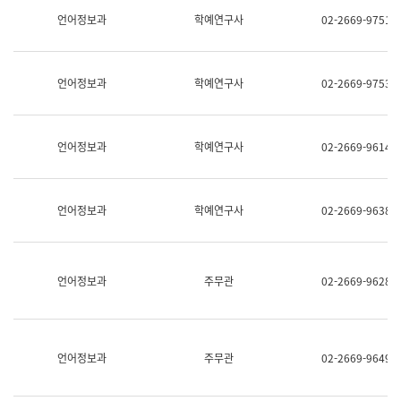
명,
교
언어정보과
학예연구사
02-2669-9751
직
육
위/
연
직
수
급,
과
언어정보과
학예연구사
02-2669-9753
전
어
화,
문
담
연
당
구
언어정보과
학예연구사
02-2669-9614
업
실
무)
어
문
연
언어정보과
학예연구사
02-2669-9638
구
과
어
문
연
언어정보과
주무관
02-2669-9628
구
과
(사
전
팀)
언어정보과
주무관
02-2669-9649
언
어
정