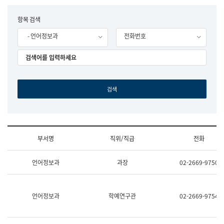
립
국
F
항목 검색
어
o
원
- 언어정보과
전화번호
r
조
m
직
도
국
어
원
원
장
기
획
연
수
부서명
직위/직급
전화
부
기
조
획
언어정보과
과장
02-2669-9750
직
운
및
영
업
과
무
공
언어정보과
학예연구관
02-2669-9754
소
공
개
언
(부
어
서
과