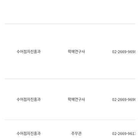
명,
교
직
육
위/
연
직
수
급,
과
전
어
화,
문
담
연
당
구
수어점자진흥과
학예연구사
02-2669-9698
업
실
무)
어
문
연
구
과
어
문
연
수어점자진흥과
학예연구사
02-2669-9696
구
과
(사
전
팀)
언
어
수어점자진흥과
주무관
02-2669-9613
정