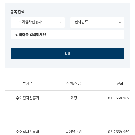
립
국
F
항목 검색
어
o
원
- 수어점자진흥과
전화번호
r
조
m
직
도
국
어
원
원
장
기
획
연
수
부서명
직위/직급
전화
부
기
조
획
수어점자진흥과
과장
02-2669-9690
직
운
및
영
업
과
무
공
소
공
개
언
(부
어
수어점자진흥과
학예연구관
02-2669-9691
서
과