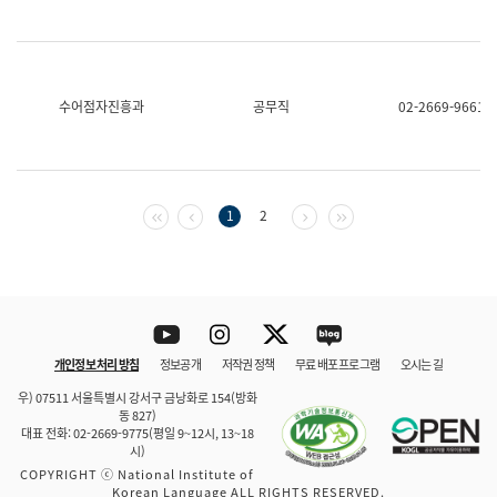
수어점자진흥과
공무직
02-2669-9661
첫 페이지
이전 페이지
다음 페이지
마지막 페이지
1
2
Youtube
Instagram
Twitter
blog
개인정보 처리 방침
정보공개
저작권 정책
무료 배포 프로그램
오시는 길
바로 가기
문체부와 소속기관
우) 07511 서울특별시 강서구 금낭화로 154(방화
동 827)
대표 전화: 02-2669-9775(평일 9~12시, 13~18
시)
COPYRIGHT ⓒ National Institute of
Korean Language ALL RIGHTS RESERVED.