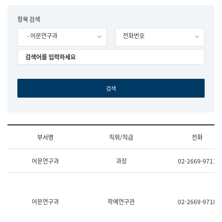
립
국
F
항목 검색
어
o
원
- 어문연구과
전화번호
r
조
m
직
도
국
어
원
원
장
기
획
연
수
부서명
직위/직급
전화
부
기
조
획
어문연구과
과장
02-2669-9711
직
운
및
영
업
과
무
공
소
공
어문연구과
학예연구관
02-2669-9718
개
언
(부
어
서
과