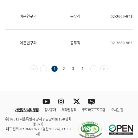
보
과
한
어문연구과
공무직
02-2669-9719
국
어
진
흥
과
어문연구과
공무직
02-2669-9635
수
어
점
자
진
첫 페이지
이전 페이지
다음 페이지
마지막 페이지
1
2
3
4
흥
과
Youtube
Instagram
Twitter
blog
개인정보 처리 방침
정보공개
저작권 정책
무료 배포 프로그램
오시는 길
바로 가기
문체부와 소속기관
우) 07511 서울특별시 강서구 금낭화로 154(방화
동 827)
대표 전화: 02-2669-9775(평일 9~12시, 13~18
시)