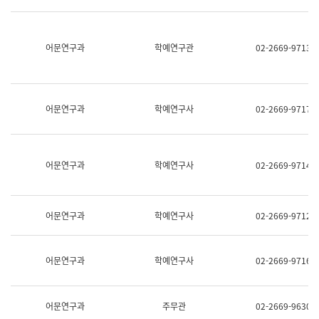
명,
교
직
육
위/
연
직
어문연구과
학예연구관
02-2669-9713
수
급,
과
전
어
화,
문
담
연
당
구
어문연구과
학예연구사
02-2669-9717
업
실
무)
어
문
연
어문연구과
학예연구사
02-2669-9714
구
과
어
문
어문연구과
학예연구사
02-2669-9712
연
구
과
(사
어문연구과
학예연구사
02-2669-9716
전
팀)
언
어
어문연구과
주무관
02-2669-9630
정