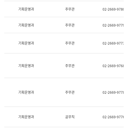
명,
교
직
기획운영과
주무관
02-2669-9780
육
위/
연
직
수
급,
과
기획운영과
주무관
02-2669-9779
전
어
화,
문
담
연
당
기획운영과
주무관
02-2669-9773
구
업
실
무)
어
문
연
기획운영과
주무관
02-2669-9768
구
과
어
문
연
구
기획운영과
주무관
02-2669-9778
과
(사
전
팀)
언
기획운영과
공무직
02-2669-9776
어
정