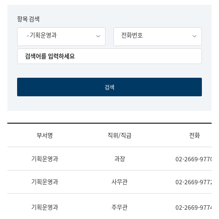
립
국
F
항목 검색
어
o
원
- 기획운영과
전화번호
r
조
m
직
도
국
어
원
원
장
기
획
연
수
부서명
직위/직급
전화
부
기
조
획
기획운영과
과장
02-2669-9770
직
운
및
영
업
과
기획운영과
사무관
02-2669-9772
무
공
소
공
개
언
기획운영과
주무관
02-2669-9774
(부
어
서
과