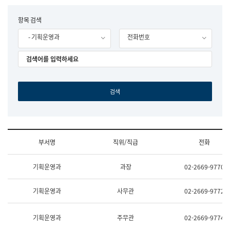
립
국
F
항목 검색
어
o
원
- 기획운영과
전화번호
r
조
m
직
도
국
어
원
원
장
기
획
연
수
부서명
직위/직급
전화
부
기
조
획
기획운영과
과장
02-2669-9770
직
운
및
영
업
과
기획운영과
사무관
02-2669-9772
무
공
소
공
개
언
기획운영과
주무관
02-2669-9774
(부
어
서
과