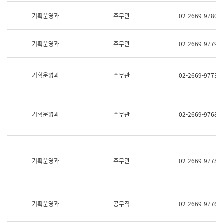
명,
교
직
기획운영과
주무관
02-2669-9780
육
위/
연
직
수
급,
과
기획운영과
주무관
02-2669-9779
전
어
화,
문
담
연
당
기획운영과
주무관
02-2669-9773
구
업
실
무)
어
문
연
기획운영과
주무관
02-2669-9768
구
과
어
문
연
구
기획운영과
주무관
02-2669-9778
과
(사
전
팀)
언
기획운영과
공무직
02-2669-9776
어
정