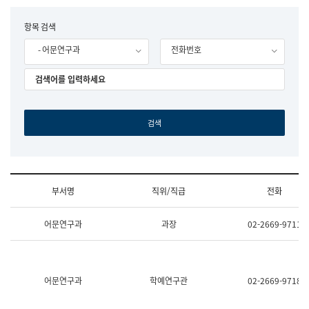
립
국
F
항목 검색
어
o
원
- 어문연구과
전화번호
r
조
m
직
도
국
어
원
원
장
기
획
연
수
부서명
직위/직급
전화
부
기
조
획
어문연구과
과장
02-2669-9711
직
운
및
영
업
과
무
공
소
공
어문연구과
학예연구관
02-2669-9718
개
언
(부
어
서
과