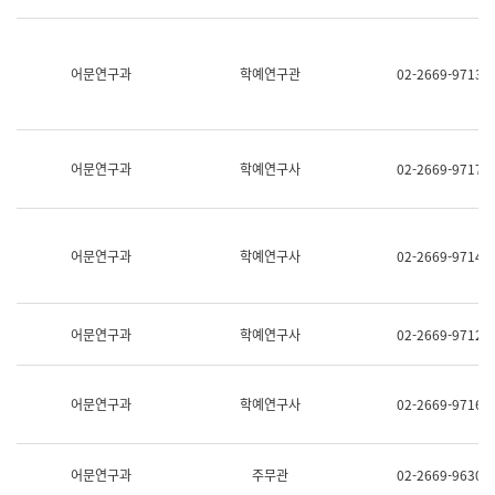
명,
교
직
육
위/
연
직
어문연구과
학예연구관
02-2669-9713
수
급,
과
전
어
화,
문
담
연
당
구
어문연구과
학예연구사
02-2669-9717
업
실
무)
어
문
연
어문연구과
학예연구사
02-2669-9714
구
과
어
문
어문연구과
학예연구사
02-2669-9712
연
구
과
(사
어문연구과
학예연구사
02-2669-9716
전
팀)
언
어
어문연구과
주무관
02-2669-9630
정