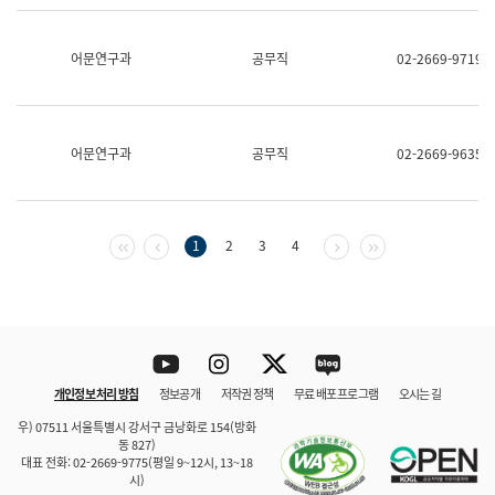
보
과
한
어문연구과
공무직
02-2669-9719
국
어
진
흥
과
어문연구과
공무직
02-2669-9635
수
어
점
자
진
첫 페이지
이전 페이지
다음 페이지
마지막 페이지
1
2
3
4
흥
과
Youtube
Instagram
Twitter
blog
개인정보 처리 방침
정보공개
저작권 정책
무료 배포 프로그램
오시는 길
바로 가기
문체부와 소속기관
우) 07511 서울특별시 강서구 금낭화로 154(방화
동 827)
대표 전화: 02-2669-9775(평일 9~12시, 13~18
시)