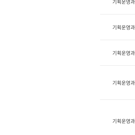
기획운영과
(부
획
서
운
명,
영
직
기획운영과
과
위/
공
직
공
급,
언
기획운영과
전
어
화,
과
담
교
당
육
기획운영과
업
연
무)
수
과
어
문
기획운영과
연
구