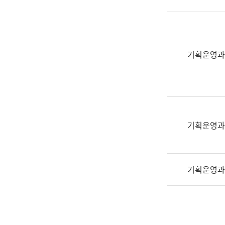
실
어
문
연
구
기획운영과
과
어
문
연
구
과
기획운영과
(사
전
팀)
기획운영과
언
어
정
보
과