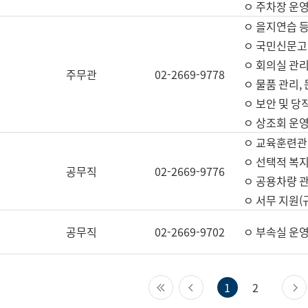
ㅇ 주차장 운
ㅇ 을지연습 
ㅇ 국민신문고,
ㅇ 회의실 관리
주무관
02-2669-9778
ㅇ 물품 관리,
ㅇ 보안 및 당
ㅇ 상조회 운
ㅇ 교육훈련관
ㅇ 선택적 복지
공무직
02-2669-9776
ㅇ 공용차량 관
ㅇ 서무 지원(
공무직
02-2669-9702
ㅇ 부속실 운
첫 페이지
이전 페이지
1
2