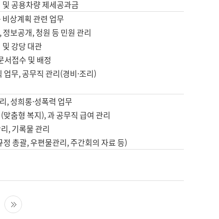
영 및 공용차량 제세공과금
등 비상계획 관련 업무
 정보공개, 청원 등 민원 관리
 및 강당 대관
 문서접수 및 배정
직 업무, 공무직 관리(경비·조리)
영
리, 성희롱·성폭력 업무
(맞춤형 복지), 과 공무직 급여 관리
리, 기록물 관리
규정 총괄, 우편물관리, 주간회의 자료 등)
영
다음 페이지
마지막 페이지