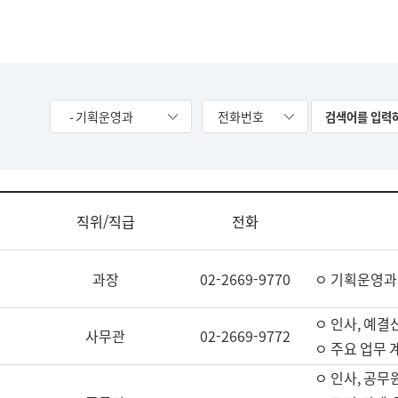
- 기획운영과
전화번호
직위/직급
전화
과장
02-2669-9770
ㅇ 기획운영과
ㅇ 인사, 예결산
사무관
02-2669-9772
ㅇ 주요 업무 
ㅇ 인사, 공무