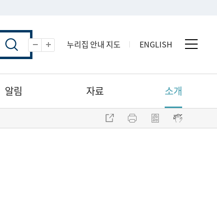
누리집 안내 지도
ENGLISH
전체 
축소
확대
알림
자료
소개
주소 복사
프린트
점자파일 내려받기
점자뷰어 보