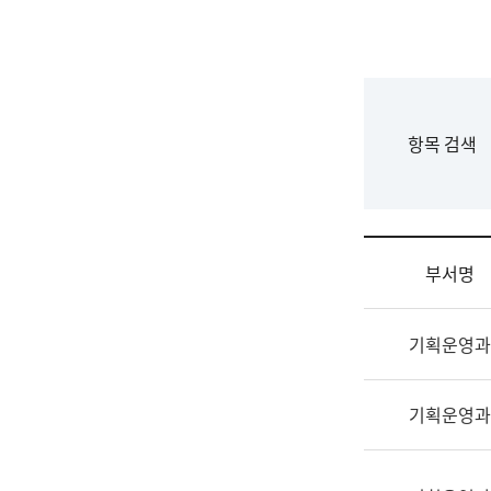
국
립
국
어
원
F
항목 검색
조
o
직
r
도
m
국
어
부서명
원
원
조
장
기획운영과
직
기
및
획
업
연
기획운영과
무
수
소
부
개
기