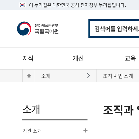
이 누리집은 대한민국 공식 전자정부 누리집입니다.
통
합
검
색
주
지식
개선
교육
메
뉴
현
Home
소개
조직·사업 소개
바로가기
재
위
치:
소개
조직과 
기관 소개