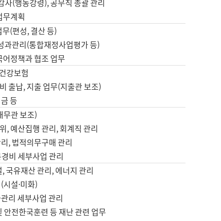
 감사(행동강령), 공무직 총괄 관리
 업무계획
업무(편성, 결산 등)
, 성과관리(통합재정사업평가 등)
 국어정책과 협조 업무
, 건강보험
 출납, 지출 업무(지출관 보조)
금 등
재무관 보조)
, 예산집행 관리, 회계직 관리
관리, 법적의무구매 관리
본경비 세부사업 관리
설, 국유재산 관리, 에너지 관리
(시설·미화)
사관리 세부사업 관리
및 안전한국훈련 등 재난 관련 업무