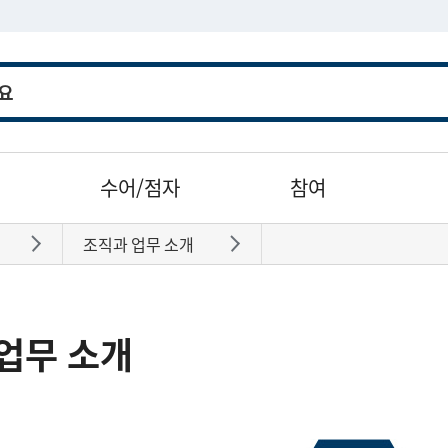
수어/점자
참여
조직과 업무 소개
바로가기
바로가기
업무 소개