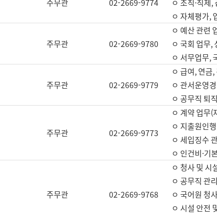
주무관
02-2669-9774
ㅇ 조직·직제,
ㅇ 자체평가,
ㅇ 예산 관련 
주무관
02-2669-9780
ㅇ 국회 업무
ㅇ 서무업무,
ㅇ 급여, 연금
주무관
02-2669-9779
ㅇ 관서운영경비
ㅇ 공무직 퇴직
ㅇ 계약 업무(
ㅇ 지출원인행위
주무관
02-2669-9773
ㅇ 세입징수 
ㅇ 인건비·기
ㅇ 청사 및 시
ㅇ 공무직 관리
주무관
02-2669-9768
ㅇ 국어원 청
ㅇ 시설 안전 