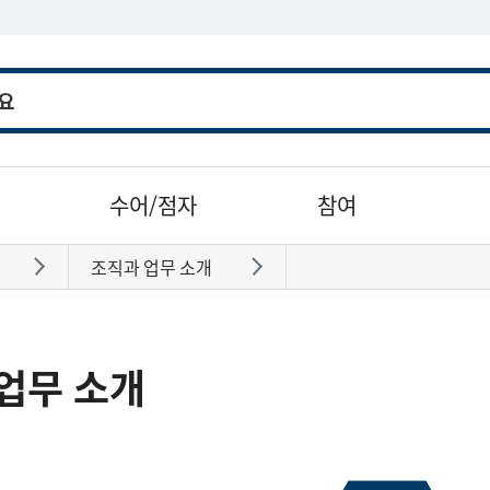
수어/점자
참여
조직과 업무 소개
바로가기
바로가기
업무 소개