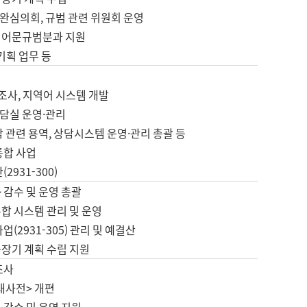
완심의회, 규범 관련 위원회 운영
 어문규범분과 지원
 기획 업무 등
업
 조사, 지역어 시스템 개발
담실 운영·관리
 관련 용역, 상담시스템 운영·관리 총괄 등
통합 사업
2931-300)
 감수 및 운영 총괄
합 시스템 관리 및 운영
업(2931-305) 관리 및 예결산
중장기 계획 수립 지원
조사
대사전> 개편