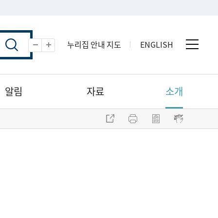
누리집 안내 지도
ENGLISH
전체 
축소
확대
알림
자료
소개
주소 복사
프린트
점자파일 내려받기
점자뷰어 보