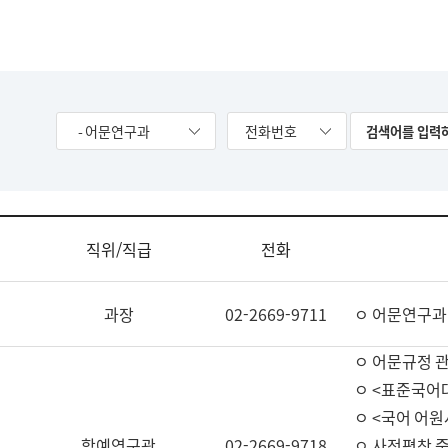
- 어문연구과
전화번호
직위/직급
전화
과장
02-2669-9711
ㅇ 어문연구과
ㅇ 어문규정 
ㅇ <표준국어
ㅇ <국어 어원
학예연구관
02-2669-9718
ㅇ 사전편찬 