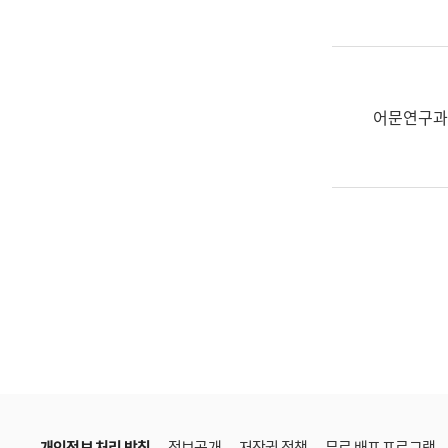
한
국
어
진
흥
어문연구과
과
수
어
점
자
진
흥
과
개인정보 처리 방침
정보공개
저작권 정책
무료 배포 프로그램