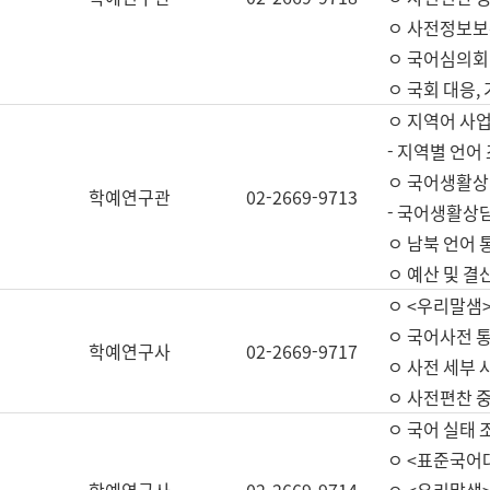
ㅇ 사전정보보
ㅇ 국어심의회
ㅇ 국회 대응,
ㅇ 지역어 사
- 지역별 언어
ㅇ 국어생활상
학예연구관
02-2669-9713
- 국어생활상담
ㅇ 남북 언어 
ㅇ 예산 및 결산(
ㅇ <우리말샘>
ㅇ 국어사전 통
학예연구사
02-2669-9717
ㅇ 사전 세부 사
ㅇ 사전편찬 
ㅇ 국어 실태 
ㅇ <표준국어