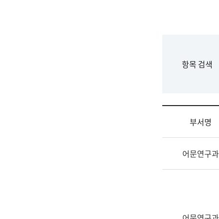
국
립
국
어
원
F
항목 검색
조
o
직
r
도
m
국
어
부서명
원
원
조
장
어문연구과
직
기
및
획
업
연
무
수
소
부
개
기
어문연구과