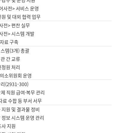
 감수 및 운영 지원
국어사전> 서비스 운영
민원 및 대외 협력 업무
사전> 편찬 실무
사전> 시스템 개발
자료 구축
스템(3개) 총괄
관 간 교류
민청원 처리
의소위원회 운영
(2931-300)
제 직원 급여·복무 관리
 자료 수합 등 부서 서무
 지원 및 결과물 정비
 정보 시스템 운영 관리
조사 지원