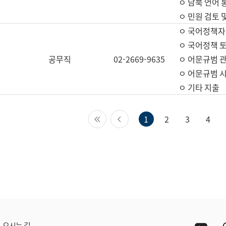
ㅇ 남북 언어 
ㅇ 민원 검토 
ㅇ 국어정책자
ㅇ 국어정책 
공무직
02-2669-9635
ㅇ 어문규범 
ㅇ 어문규범 
ㅇ 기타 지출
첫 페이지
이전 페이지
1
2
3
4
Yout
오시는 길