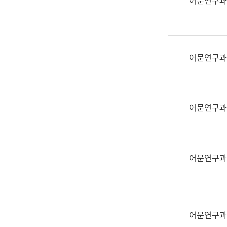
어문연구과
실
어
문
연
구
어문연구과
과
어
문
연
어문연구과
구
과
(사
전
어문연구과
팀)
언
어
정
보
어문연구과
과