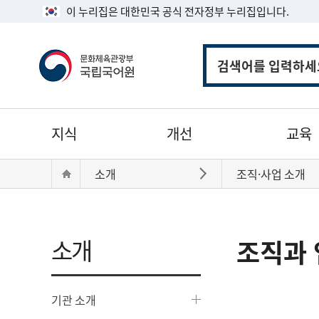
이 누리집은 대한민국 공식 전자정부 누리집입니다.
통
합
검
색
주
지식
개선
교육
메
뉴
현
Home
소개
조직·사업 소개
바로가기
재
위
치:
소개
조직과 
기관 소개