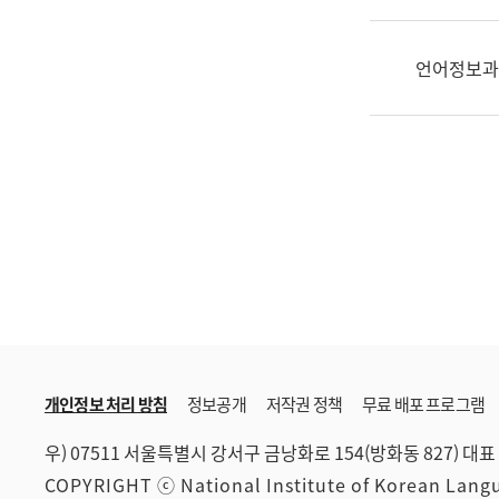
한
국
어
언어정보과
진
흥
과
수
어
점
자
진
흥
과
개인정보 처리 방침
정보공개
저작권 정책
무료 배포 프로그램
우) 07511 서울특별시 강서구 금낭화로 154(방화동 827)
대표 
COPYRIGHT ⓒ National Institute of Korean Lan