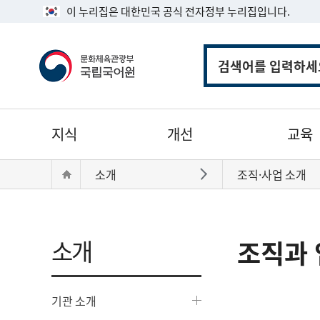
이 누리집은 대한민국 공식 전자정부 누리집입니다.
통
합
검
색
주
지식
개선
교육
메
뉴
현
Home
소개
조직·사업 소개
바로가기
재
위
치:
소개
조직과 
기관 소개