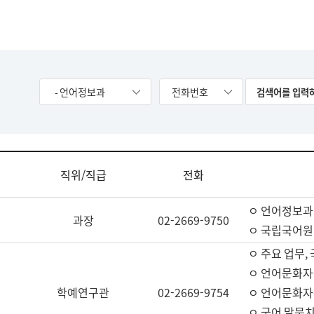
- 언어정보과
전화번호
직위/직급
전화
ㅇ 언어정보과
과장
02-2669-9750
ㅇ 국립국어원
ㅇ 주요 업무,
ㅇ 언어문화자
학예연구관
02-2669-9754
ㅇ 언어문화자
ㅇ 국어 말뭉치