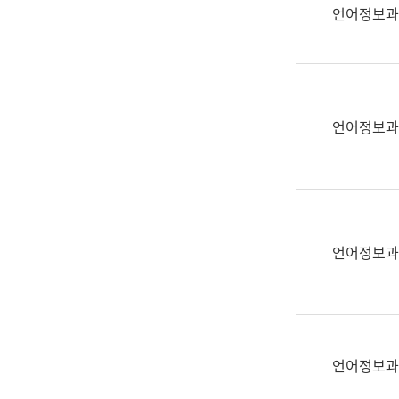
실
언어정보과
어
문
연
구
과
언어정보과
어
문
연
구
과
(사
언어정보과
전
팀)
언
어
정
언어정보과
보
과