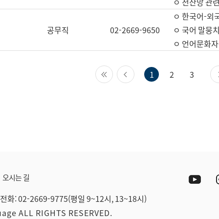
ㅇ 전산망 관련
ㅇ 한국어-외
공무직
02-2669-9650
ㅇ 국어 말뭉치
ㅇ 언어문화자원
첫 페이지
이전 페이지
1
2
3
Yout
오시는 길
전화: 02-2669-9775(평일 9~12시, 13~18시)
guage ALL RIGHTS RESERVED.