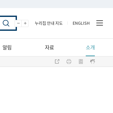
누리집 안내 지도
ENGLISH
전체 
축소
확대
알림
자료
소개
주소 복사
프린트
점자파일 내려받기
점자뷰어 보