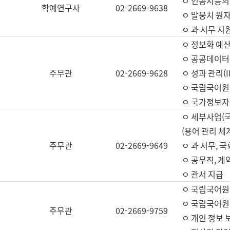
ㅇ 인공지능의
학예연구사
02-2669-9638
ㅇ 말뭉치 원자
ㅇ 과 서무 지
ㅇ 정보화 예산
ㅇ 공공데이터 
주무관
02-2669-9628
ㅇ 성과 관리(
ㅇ 국립국어원
ㅇ 국가정보자
ㅇ 세부사업(
(용어 관리 체
주무관
02-2669-9649
ㅇ 과 서무, 
ㅇ 공무직, 계
ㅇ 관서 지급
ㅇ 국립국어원
ㅇ 국립국어원
주무관
02-2669-9759
ㅇ 개인 정보 