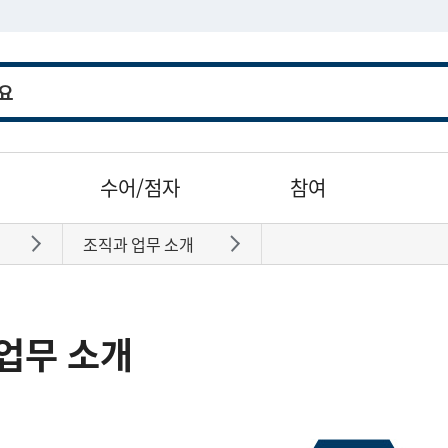
수어/점자
참여
조직과 업무 소개
바로가기
바로가기
업무 소개