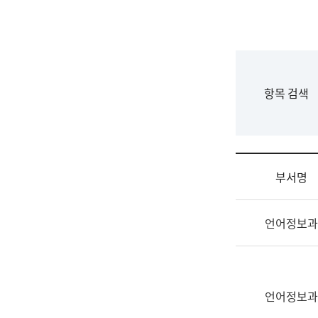
국
립
국
어
원
F
항목 검색
조
o
직
r
도
m
국
어
부서명
원
원
조
장
언어정보과
직
기
및
획
업
연
무
수
소
언어정보과
부
개
기