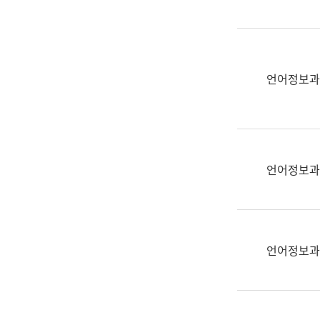
(부
획
서
운
명,
영
직
과
위/
언어정보과
공
직
공
급,
언
전
어
화,
과
담
교
언어정보과
당
육
업
연
무)
수
과
언어정보과
어
문
연
구