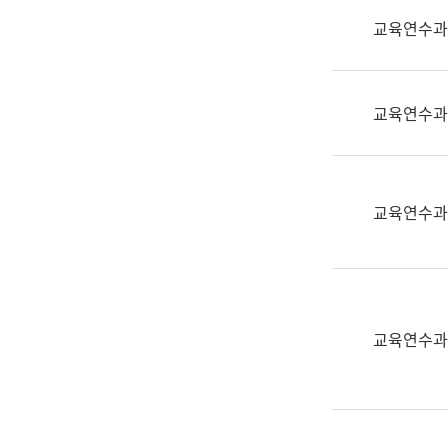
실
교육연수과
어
문
연
구
교육연수과
과
어
문
연
교육연수과
구
과
(사
전
팀)
교육연수과
언
어
정
보
과