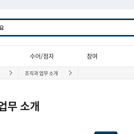
수어/점자
참여
조직과 업무 소개
바로가기
바로가기
업무 소개