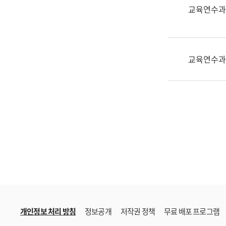
한
교육연수과
국
어
진
흥
교육연수과
과
수
어
점
자
진
흥
과
개인정보 처리 방침
정보공개
저작권 정책
무료 배포 프로그램