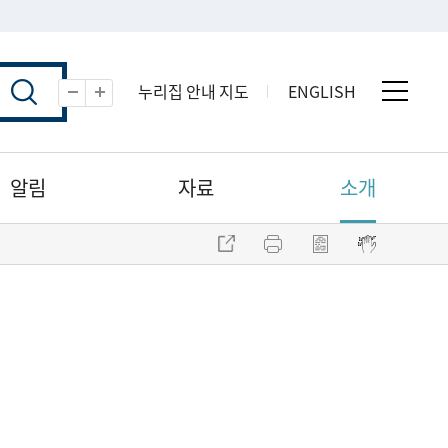
누리집 안내 지도
ENGLISH
전체 
축소
확대
알림
자료
소개
주소 복사
프린트
점자파일 내려받기
점자뷰어 보