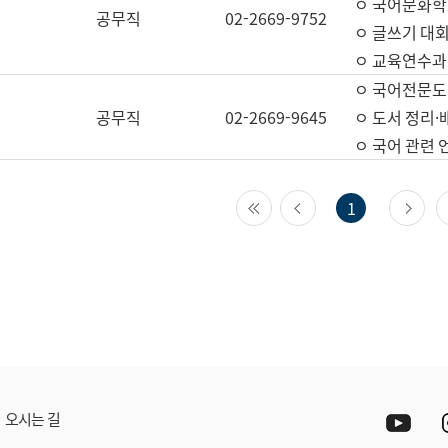
ㅇ 국어문화학
공무직
02-2669-9752
ㅇ 글쓰기 대회
ㅇ 교육연수과
ㅇ 국어전문도
공무직
02-2669-9645
ㅇ 도서 정리·
ㅇ 국어 관련
첫 페이지
이전 페이지
다
1
Yout
오시는 길