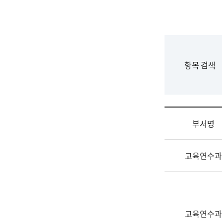
국
립
국
어
원
F
항목 검색
조
o
직
r
도
m
국
어
부서명
원
원
조
장
교육연수과
직
기
및
획
업
연
무
수
소
부
교육연수과
개
기