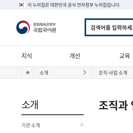
이 누리집은 대한민국 공식 전자정부 누리집입니다.
통
합
검
색
주
지식
개선
교육
메
뉴
현
Home
소개
조직·사업 소개
바로가기
재
위
치:
소개
조직과 
기관 소개