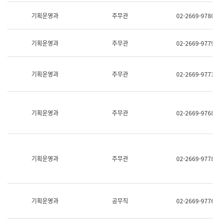
명,
교
직
기획운영과
주무관
02-2669-9780
육
위/
연
직
수
급,
과
기획운영과
주무관
02-2669-9779
전
어
화,
문
담
연
당
기획운영과
주무관
02-2669-9773
구
업
실
무)
어
문
연
기획운영과
주무관
02-2669-9768
구
과
어
문
연
구
기획운영과
주무관
02-2669-9778
과
(사
전
팀)
언
기획운영과
공무직
02-2669-9776
어
정