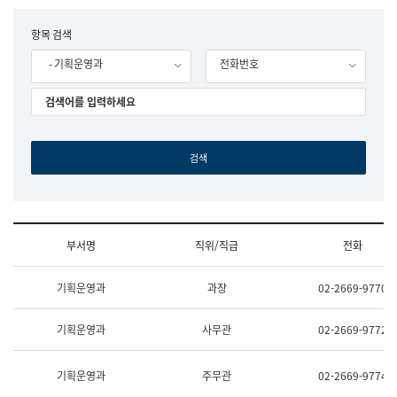
립
국
F
항목 검색
어
o
원
- 기획운영과
전화번호
r
조
m
직
도
국
어
원
원
장
기
획
연
수
부서명
직위/직급
전화
부
기
조
획
기획운영과
과장
02-2669-9770
직
운
및
영
업
과
기획운영과
사무관
02-2669-9772
무
공
소
공
개
언
기획운영과
주무관
02-2669-9774
(부
어
서
과