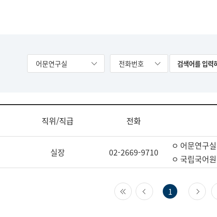
어문연구실
전화번호
직위/직급
전화
ㅇ 어문연구실
실장
02-2669-9710
ㅇ 국립국어원
첫 페이지
이전 페이지
다
1