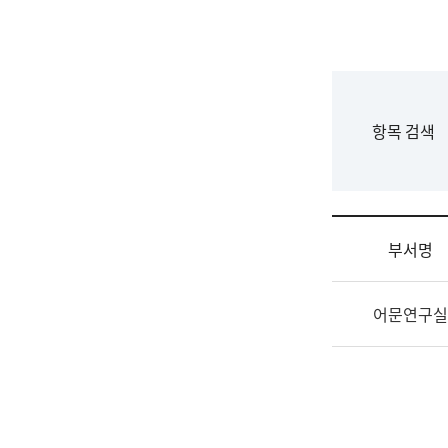
국
립
국
어
원
F
항목 검색
조
o
직
r
도
m
국
어
부서명
원
원
조
장
어문연구실
직
기
및
획
업
연
무
수
소
부
개
기