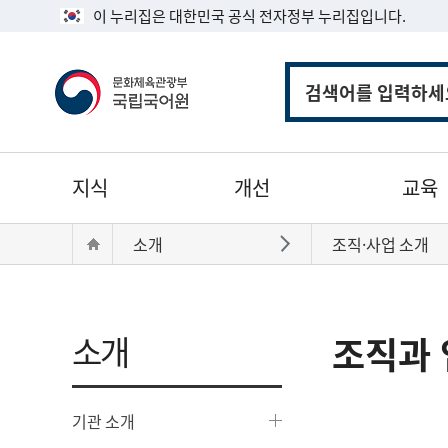
이 누리집은 대한민국 공식 전자정부 누리집입니다.
통
합
검
색
주
지식
개선
교육
메
뉴
현
Home
소개
조직·사업 소개
바로가기
재
위
치:
소개
조직과 
기관 소개