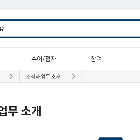
수어/점자
참여
조직과 업무 소개
바로가기
바로가기
업무 소개