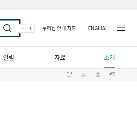
누리집 안내 지도
ENGLISH
전체 
축소
확대
알림
자료
소개
주소 복사
프린트
점자파일 내려받기
점자뷰어 보