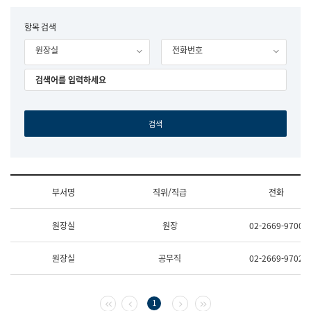
립
국
F
항목 검색
어
o
원
원장실
전화번호
r
조
m
직
도
국
어
원
원
장
기
획
연
수
부서명
직위/직급
전화
부
기
조
획
원장실
원장
02-2669-9700
직
운
및
영
업
과
원장실
공무직
02-2669-9702
무
공
소
공
개
언
(부
어
첫 페이지
이전 페이지
다음 페이지
마지막 페이지
1
서
과