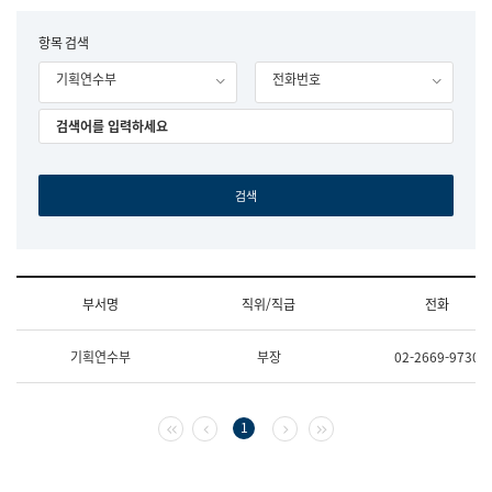
립
국
F
항목 검색
어
o
원
기획연수부
전화번호
r
조
m
직
도
국
어
원
원
장
기
획
연
수
부서명
직위/직급
전화
부
기
조
획
기획연수부
부장
02-2669-9730
직
운
및
영
업
과
무
공
첫 페이지
이전 페이지
다음 페이지
마지막 페이지
1
소
공
개
언
(부
어
서
과