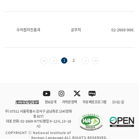
수어점자진흥과
공무직
02-2669-9661
첫 페이지
이전 페이지
다음 페이지
마지막 페이지
1
2
Youtube
Instagram
Twitter
blog
개인정보 처리 방침
정보공개
저작권 정책
무료 배포 프로그램
오시는 길
바로 가기
문체부와 소속기관
우) 07511 서울특별시 강서구 금낭화로 154(방화
동 827)
대표 전화: 02-2669-9775(평일 9~12시, 13~18
시)
COPYRIGHT ⓒ National Institute of
Korean Language ALL RIGHTS RESERVED.