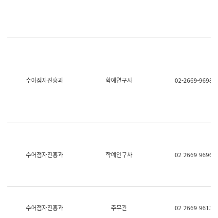
명,
교
직
육
위/
연
직
수
급,
과
전
어
화,
문
담
연
당
구
수어점자진흥과
학예연구사
02-2669-9698
업
실
무)
어
문
연
구
과
어
문
연
수어점자진흥과
학예연구사
02-2669-9696
구
과
(사
전
팀)
언
어
수어점자진흥과
주무관
02-2669-9613
정