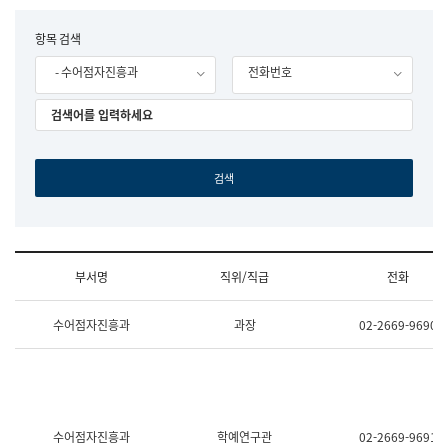
립
국
F
항목 검색
어
o
원
- 수어점자진흥과
전화번호
r
조
m
직
도
국
어
원
원
장
기
획
연
수
부서명
직위/직급
전화
부
기
조
획
수어점자진흥과
과장
02-2669-9690
직
운
및
영
업
과
무
공
소
공
개
언
(부
어
수어점자진흥과
학예연구관
02-2669-9691
서
과