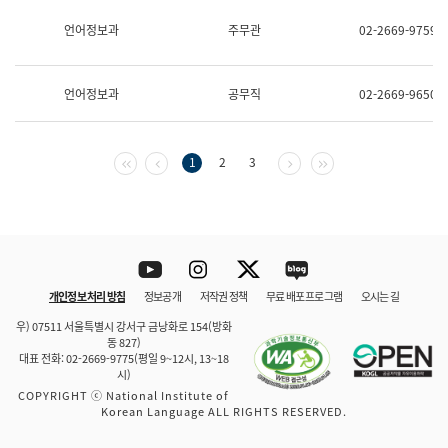
보
과
언어정보과
주무관
02-2669-9759
한
국
어
언어정보과
공무직
02-2669-9650
진
흥
과
수
첫 페이지
이전 페이지
다음 페이지
마지막 페이지
1
2
3
어
점
자
진
흥
과
Youtube
Instagram
Twitter
blog
개인정보 처리 방침
정보공개
저작권 정책
무료 배포 프로그램
오시는 길
바로 가기
문체부와 소속기관
우) 07511 서울특별시 강서구 금낭화로 154(방화
동 827)
대표 전화: 02-2669-9775(평일 9~12시, 13~18
시)
COPYRIGHT ⓒ National Institute of
Korean Language ALL RIGHTS RESERVED.