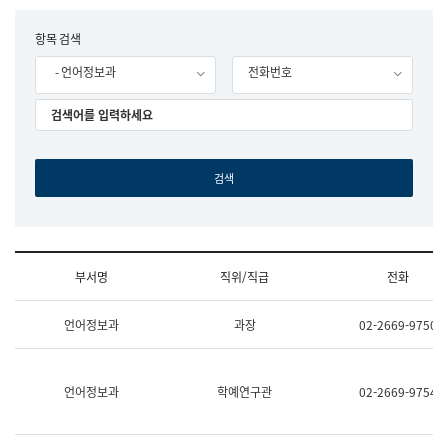
립
국
F
항목 검색
어
o
원
- 언어정보과
전화번호
r
조
m
직
도
국
어
원
원
장
기
획
연
수
부서명
직위/직급
전화
부
기
조
획
언어정보과
과장
02-2669-9750
직
운
및
영
업
과
무
공
언어정보과
학예연구관
02-2669-9754
소
공
개
언
(부
어
서
과