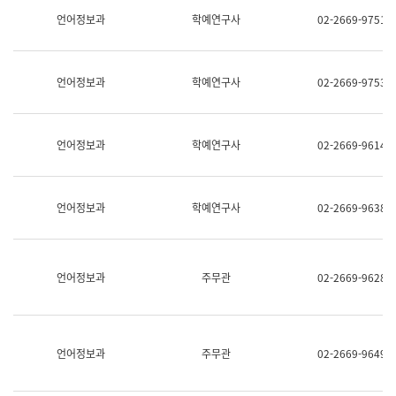
명,
교
언어정보과
학예연구사
02-2669-9751
직
육
위/
연
직
수
급,
과
언어정보과
학예연구사
02-2669-9753
전
어
화,
문
담
연
당
구
언어정보과
학예연구사
02-2669-9614
업
실
무)
어
문
연
언어정보과
학예연구사
02-2669-9638
구
과
어
문
연
언어정보과
주무관
02-2669-9628
구
과
(사
전
팀)
언어정보과
주무관
02-2669-9649
언
어
정