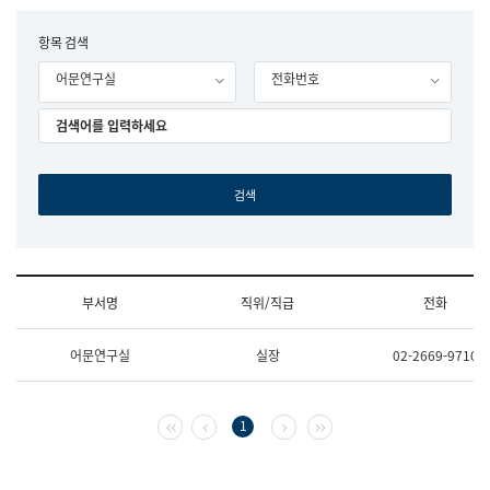
립
국
F
항목 검색
어
o
원
어문연구실
전화번호
r
조
m
직
도
국
어
원
원
장
기
획
연
수
부서명
직위/직급
전화
부
기
조
획
어문연구실
실장
02-2669-9710
직
운
및
영
업
과
무
공
첫 페이지
이전 페이지
다음 페이지
마지막 페이지
1
소
공
개
언
(부
어
서
과