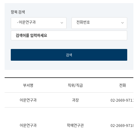
립
국
F
항목 검색
어
o
원
- 어문연구과
전화번호
r
조
m
직
도
국
어
원
원
장
기
획
연
수
부서명
직위/직급
전화
부
기
조
획
어문연구과
과장
02-2669-9711
직
운
및
영
업
과
무
공
소
공
어문연구과
학예연구관
02-2669-9718
개
언
(부
어
서
과