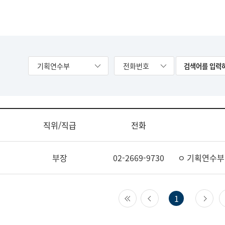
기획연수부
전화번호
직위/직급
전화
부장
02-2669-9730
ㅇ 기획연수부
첫 페이지
이전 페이지
다
1