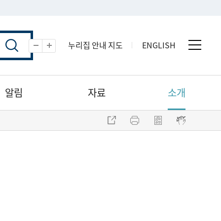
누리집 안내 지도
ENGLISH
전체 
축소
확대
알림
자료
소개
주소 복사
프린트
점자파일 내려받기
점자뷰어 보