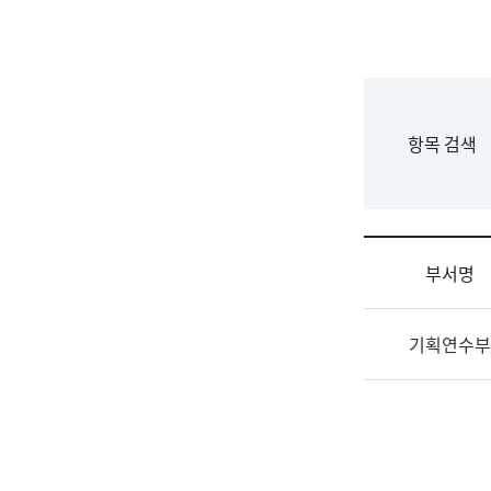
국
립
국
어
원
F
항목 검색
조
o
직
r
도
m
국
어
부서명
원
원
조
장
기획연수부
직
기
및
획
업
연
무
수
소
부
개
기