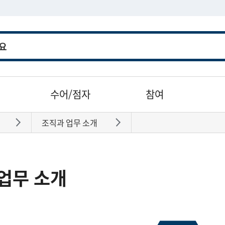
수어/점자
참여
조직과 업무 소개
바로가기
바로가기
업무 소개