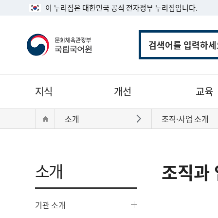
이 누리집은 대한민국 공식 전자정부 누리집입니다.
통
합
검
색
주
지식
개선
교육
메
뉴
현
Home
소개
조직·사업 소개
바로가기
재
위
치:
소개
조직과 
기관 소개