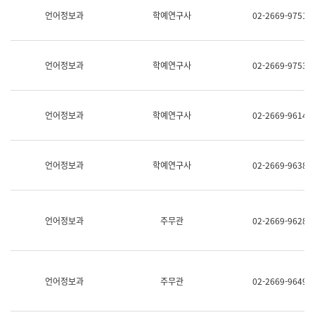
명,
교
언어정보과
학예연구사
02-2669-9751
직
육
위/
연
직
수
급,
과
언어정보과
학예연구사
02-2669-9753
전
어
화,
문
담
연
당
구
언어정보과
학예연구사
02-2669-9614
업
실
무)
어
문
연
언어정보과
학예연구사
02-2669-9638
구
과
어
문
연
언어정보과
주무관
02-2669-9628
구
과
(사
전
팀)
언어정보과
주무관
02-2669-9649
언
어
정