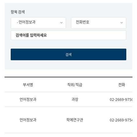
립
국
F
항목 검색
어
o
원
- 언어정보과
전화번호
r
조
m
직
도
국
어
원
원
장
기
획
연
수
부서명
직위/직급
전화
부
기
조
획
언어정보과
과장
02-2669-9750
직
운
및
영
업
과
무
공
언어정보과
학예연구관
02-2669-9754
소
공
개
언
(부
어
서
과