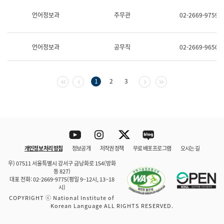
보
과
언어정보과
주무관
02-2669-9759
한
국
어
언어정보과
공무직
02-2669-9650
진
흥
과
수
첫 페이지
이전 페이지
다음 페이지
마지막 페이지
1
2
3
어
점
자
진
흥
과
Youtube
Instagram
Twitter
blog
개인정보 처리 방침
정보공개
저작권 정책
무료 배포 프로그램
오시는 길
바로 가기
문체부와 소속기관
우) 07511 서울특별시 강서구 금낭화로 154(방화
동 827)
대표 전화: 02-2669-9775(평일 9~12시, 13~18
시)
COPYRIGHT ⓒ National Institute of
Korean Language ALL RIGHTS RESERVED.