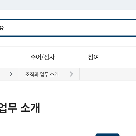
수어/점자
참여
조직과 업무 소개
바로가기
바로가기
업무 소개