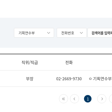
기획연수부
전화번호
직위/직급
전화
부장
02-2669-9730
ㅇ 기획연수부
첫 페이지
이전 페이지
다
1