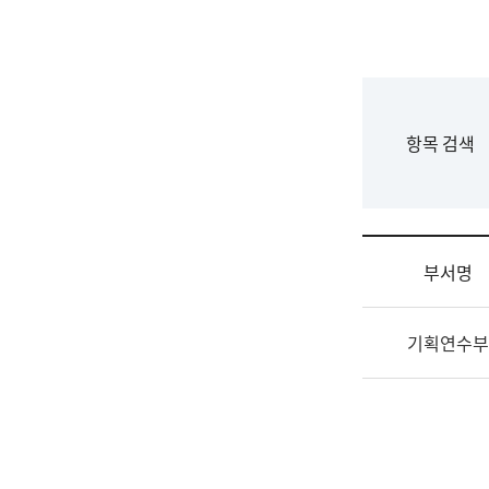
국
립
국
어
원
F
항목 검색
조
o
직
r
도
m
국
어
부서명
원
원
조
장
기획연수부
직
기
및
획
업
연
무
수
소
부
개
기