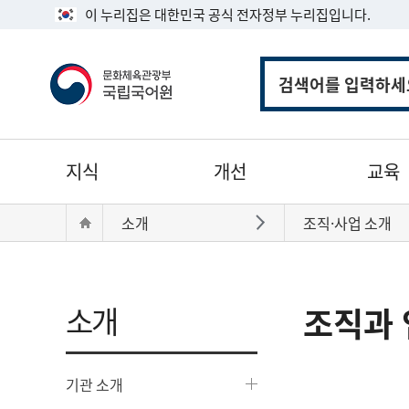
이 누리집은 대한민국 공식 전자정부 누리집입니다.
통
합
검
색
주
지식
개선
교육
메
뉴
현
Home
소개
조직·사업 소개
바로가기
재
위
치:
소개
조직과 
기관 소개