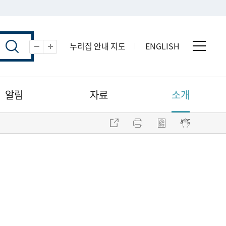
누리집 안내 지도
ENGLISH
전체 
축소
확대
알림
자료
소개
주소 복사
프린트
점자파일 내려받기
점자뷰어 보