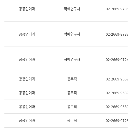
명,
교
공공언어과
학예연구사
02-2669-9738
직
육
위/
연
직
수
급,
과
전
어
공공언어과
학예연구사
02-2669-9733
화,
문
담
연
당
구
업
실
무)
어
공공언어과
학예연구사
02-2669-9724
문
연
구
과
공공언어과
공무직
02-2669-9667
어
문
연
공공언어과
공무직
02-2669-9639
구
과
(사
공공언어과
공무직
02-2669-9680
전
팀)
언
공공언어과
공무직
02-2669-9728
어
정