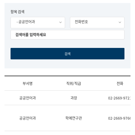
립
국
F
항목 검색
어
o
원
- 공공언어과
전화번호
r
조
m
직
도
국
어
원
원
장
기
획
연
수
부서명
직위/직급
전화
부
기
조
획
공공언어과
과장
02-2669-9721
직
운
및
영
업
과
무
공
공공언어과
학예연구관
02-2669-9766
소
공
개
언
(부
어
서
과