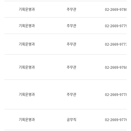
명,
교
직
기획운영과
주무관
02-2669-9780
육
위/
연
직
수
급,
과
기획운영과
주무관
02-2669-9779
전
어
화,
문
담
연
당
기획운영과
주무관
02-2669-9773
구
업
실
무)
어
문
연
기획운영과
주무관
02-2669-9768
구
과
어
문
연
구
기획운영과
주무관
02-2669-9778
과
(사
전
팀)
언
기획운영과
공무직
02-2669-9776
어
정