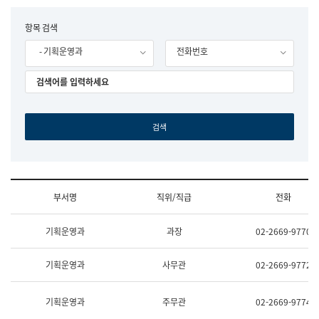
립
국
F
항목 검색
어
o
원
- 기획운영과
전화번호
r
조
m
직
도
국
어
원
원
장
기
획
연
수
부서명
직위/직급
전화
부
기
조
획
기획운영과
과장
02-2669-9770
직
운
및
영
업
과
기획운영과
사무관
02-2669-9772
무
공
소
공
개
언
기획운영과
주무관
02-2669-9774
(부
어
서
과