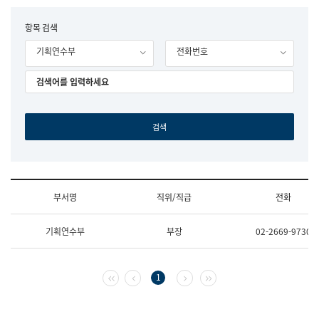
립
국
F
항목 검색
어
o
원
기획연수부
전화번호
r
조
m
직
도
국
어
원
원
장
기
획
연
수
부서명
직위/직급
전화
부
기
조
획
기획연수부
부장
02-2669-9730
직
운
및
영
업
과
무
공
첫 페이지
이전 페이지
다음 페이지
마지막 페이지
1
소
공
개
언
(부
어
서
과