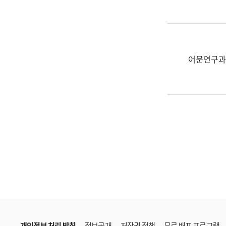
한
국
어
진
흥
어문연구과
과
수
어
점
자
진
흥
과
개인정보 처리 방침
정보공개
저작권 정책
무료 배포 프로그램