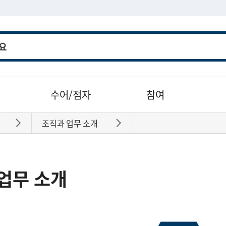
수어/점자
참여
조직과 업무 소개
바로가기
바로가기
업무 소개