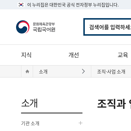
이 누리집은 대한민국 공식 전자정부 누리집입니다.
통
합
검
색
주
지식
개선
교육
메
뉴
현
Home
소개
조직·사업 소개
바로가기
재
위
치:
소개
조직과 
기관 소개