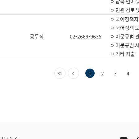
ㅇ 남북 언어 
ㅇ 민원 검토 
ㅇ 국어정책자
ㅇ 국어정책 
공무직
02-2669-9635
ㅇ 어문규범 
ㅇ 어문규범 
ㅇ 기타 지출
첫 페이지
이전 페이지
1
2
3
4
Yout
오시는 길