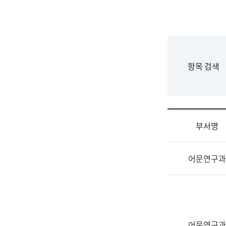
국
립
국
어
원
F
항목 검색
조
o
직
r
도
m
국
어
부서명
원
원
조
장
어문연구과
직
기
및
획
업
연
무
수
소
부
개
기
어문연구과