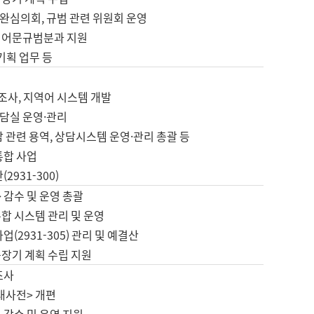
완심의회, 규범 관련 위원회 운영
 어문규범분과 지원
 기획 업무 등
업
 조사, 지역어 시스템 개발
담실 운영·관리
 관련 용역, 상담시스템 운영·관리 총괄 등
통합 사업
2931-300)
 감수 및 운영 총괄
합 시스템 관리 및 운영
업(2931-305) 관리 및 예결산
중장기 계획 수립 지원
조사
대사전> 개편