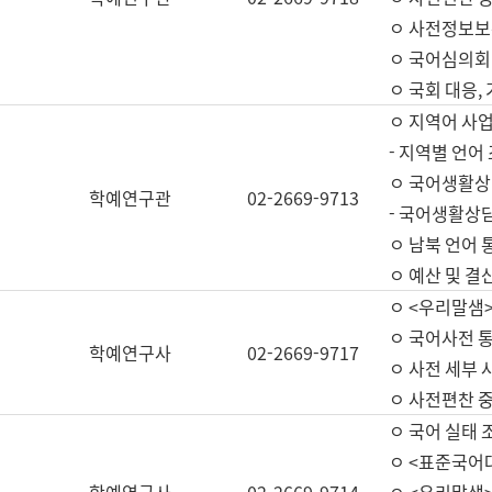
ㅇ 사전정보보
ㅇ 국어심의회
ㅇ 국회 대응,
ㅇ 지역어 사
- 지역별 언어
ㅇ 국어생활상
학예연구관
02-2669-9713
- 국어생활상담
ㅇ 남북 언어 
ㅇ 예산 및 결산(
ㅇ <우리말샘>
ㅇ 국어사전 통
학예연구사
02-2669-9717
ㅇ 사전 세부 사
ㅇ 사전편찬 
ㅇ 국어 실태 
ㅇ <표준국어