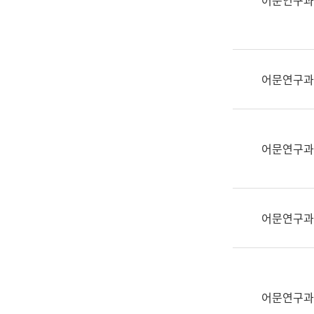
어문연구과
실
어
문
연
구
어문연구과
과
어
문
연
어문연구과
구
과
(사
전
어문연구과
팀)
언
어
정
보
어문연구과
과