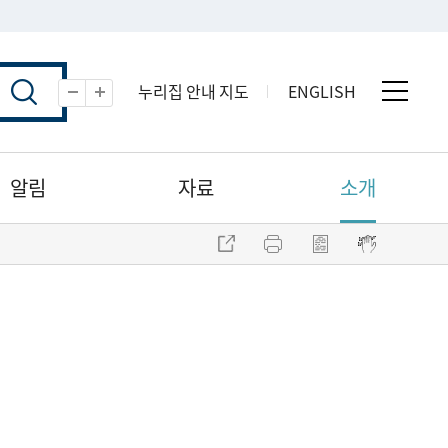
누리집 안내 지도
ENGLISH
전체 
축소
확대
알림
자료
소개
주소 복사
프린트
점자파일 내려받기
점자뷰어 보