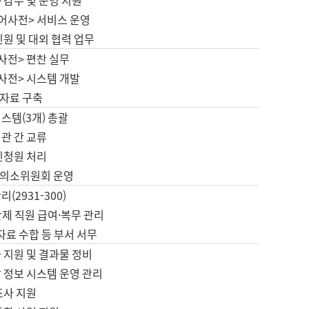
 감수 및 운영 지원
국어사전> 서비스 운영
민원 및 대외 협력 업무
사전> 편찬 실무
사전> 시스템 개발
자료 구축
스템(3개) 총괄
관 간 교류
민청원 처리
의소위원회 운영
(2931-300)
제 직원 급여·복무 관리
 자료 수합 등 부서 서무
 지원 및 결과물 정비
 정보 시스템 운영 관리
조사 지원