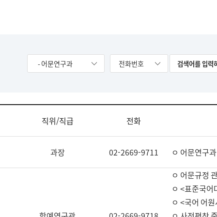
- 어문연구과
전화번호
직위/직급
전화
과장
02-2669-9711
ㅇ 어문연구과
ㅇ 어문규정 
ㅇ <표준국어
ㅇ <국어 어원
학예연구관
02-2669-9718
ㅇ 사전편찬 