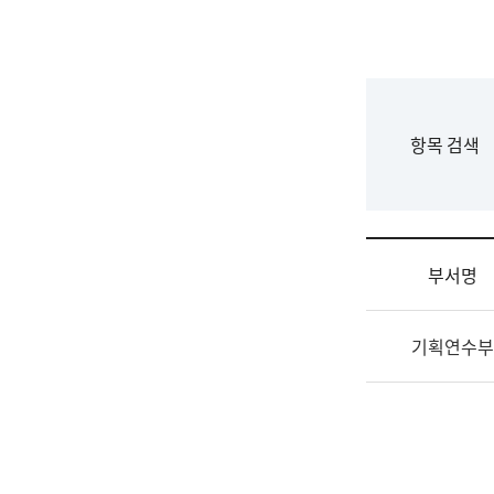
국
립
국
어
원
F
항목 검색
조
o
직
r
도
m
국
어
부서명
원
원
조
장
기획연수부
직
기
및
획
업
연
무
수
소
부
개
기