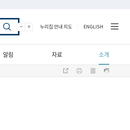
누리집 안내 지도
ENGLISH
전체 
축소
확대
알림
자료
소개
주소 복사
프린트
점자파일 내려받기
점자뷰어 보