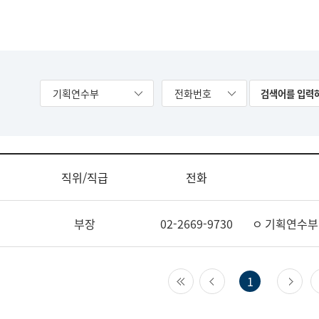
기획연수부
전화번호
직위/직급
전화
부장
02-2669-9730
ㅇ 기획연수부
첫 페이지
이전 페이지
다
1