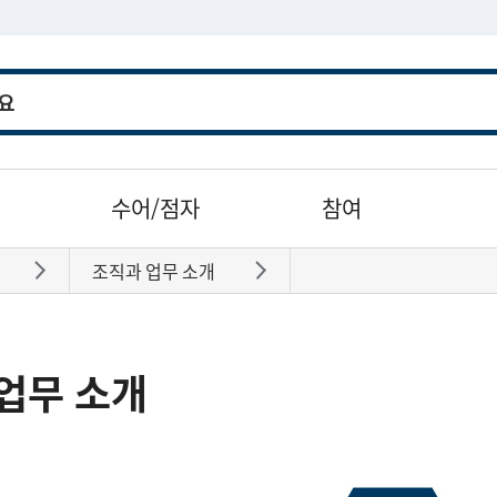
수어/점자
참여
조직과 업무 소개
바로가기
바로가기
업무 소개