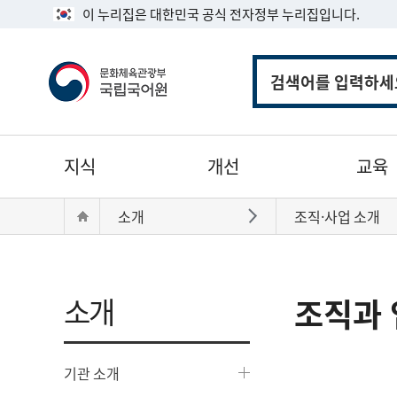
이 누리집은 대한민국 공식 전자정부 누리집입니다.
통
합
검
색
주
지식
개선
교육
메
뉴
현
Home
소개
조직·사업 소개
바로가기
재
위
치:
소개
조직과 
기관 소개