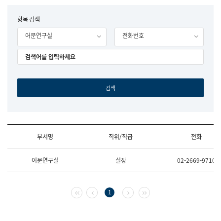
립
국
F
항목 검색
어
o
원
어문연구실
전화번호
r
조
m
직
도
국
어
원
원
장
기
획
연
수
부서명
직위/직급
전화
부
기
조
획
어문연구실
실장
02-2669-9710
직
운
및
영
업
과
무
공
첫 페이지
이전 페이지
다음 페이지
마지막 페이지
1
소
공
개
언
(부
어
서
과