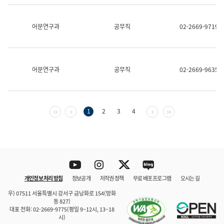
보
과
한
어문연구과
공무직
02-2669-9719
국
어
진
흥
과
어문연구과
공무직
02-2669-9635
수
어
점
자
진
첫 페이지
이전 페이지
다음 페이지
마지막 페이지
1
2
3
4
흥
과
Youtube
Instagram
Twitter
blog
개인정보 처리 방침
정보공개
저작권 정책
무료 배포 프로그램
오시는 길
바로 가기
문체부와 소속기관
우) 07511 서울특별시 강서구 금낭화로 154(방화
동 827)
대표 전화: 02-2669-9775(평일 9~12시, 13~18
시)