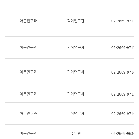
명,
교
직
육
위/
연
직
어문연구과
학예연구관
02-2669-9713
수
급,
과
전
어
화,
문
담
연
당
구
어문연구과
학예연구사
02-2669-9717
업
실
무)
어
문
연
어문연구과
학예연구사
02-2669-9714
구
과
어
문
어문연구과
학예연구사
02-2669-9712
연
구
과
(사
어문연구과
학예연구사
02-2669-9716
전
팀)
언
어
어문연구과
주무관
02-2669-9630
정