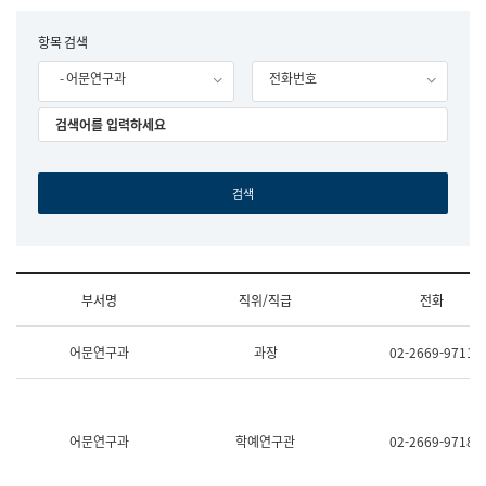
립
국
F
항목 검색
어
o
원
- 어문연구과
전화번호
r
조
m
직
도
국
어
원
원
장
기
획
연
수
부서명
직위/직급
전화
부
기
조
획
어문연구과
과장
02-2669-9711
직
운
및
영
업
과
무
공
소
공
어문연구과
학예연구관
02-2669-9718
개
언
(부
어
서
과