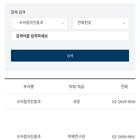
립
국
F
항목 검색
어
o
원
- 수어점자진흥과
전화번호
r
조
m
직
도
국
어
원
원
장
기
획
연
수
부서명
직위/직급
전화
부
기
조
획
수어점자진흥과
과장
02-2669-9690
직
운
및
영
업
과
무
공
소
공
개
언
(부
어
수어점자진흥과
학예연구관
02-2669-9691
서
과