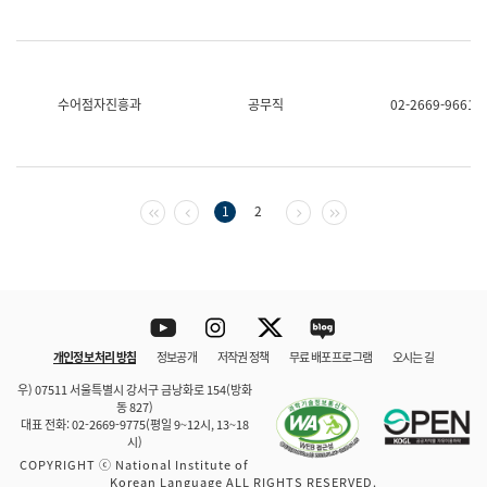
수어점자진흥과
공무직
02-2669-9661
첫 페이지
이전 페이지
다음 페이지
마지막 페이지
1
2
Youtube
Instagram
Twitter
blog
개인정보 처리 방침
정보공개
저작권 정책
무료 배포 프로그램
오시는 길
바로 가기
문체부와 소속기관
우) 07511 서울특별시 강서구 금낭화로 154(방화
동 827)
대표 전화: 02-2669-9775(평일 9~12시, 13~18
시)
COPYRIGHT ⓒ National Institute of
Korean Language ALL RIGHTS RESERVED.