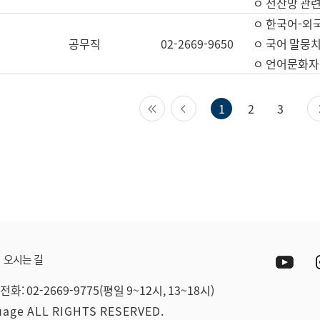
ㅇ 전산망 관련
ㅇ 한국어-외
공무직
02-2669-9650
ㅇ 국어 말뭉치
ㅇ 언어문화자원
첫 페이지
이전 페이지
1
2
3
Yout
오시는 길
전화: 02-2669-9775(평일 9~12시, 13~18시)
guage ALL RIGHTS RESERVED.