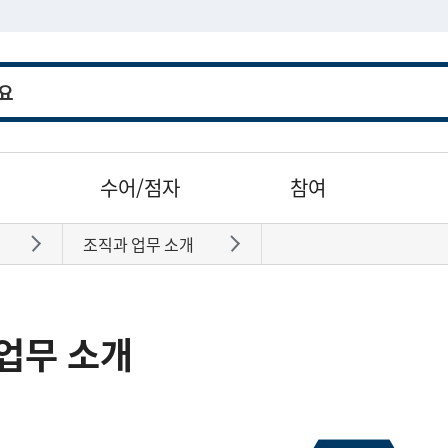
수어/점자
참여
조직과 업무 소개
바로가기
바로가기
업무 소개