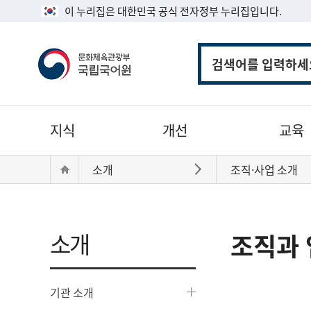
이 누리집은 대한민국 공식 전자정부 누리집입니다.
통
합
검
색
주
지식
개선
교육
메
뉴
현
Home
소개
조직·사업 소개
바로가기
재
위
치:
소개
조직과 
기관 소개