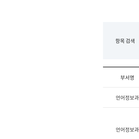
국
립
국
어
원
F
항목 검색
조
o
직
r
도
m
국
어
부서명
원
원
조
장
언어정보과
직
기
및
획
업
연
무
수
소
언어정보과
부
개
기