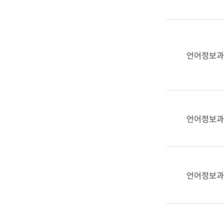
(부
획
서
운
명,
영
직
과
위/
언어정보과
공
직
공
급,
언
전
어
화,
과
담
교
언어정보과
당
육
업
연
무)
수
과
언어정보과
어
문
연
구