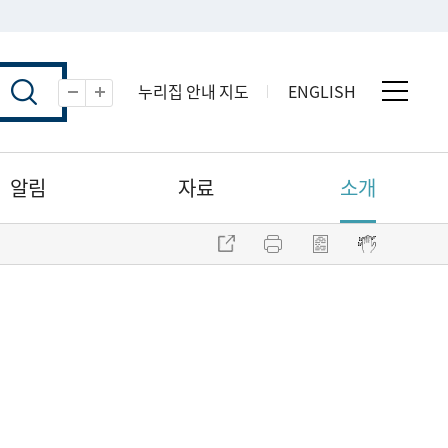
누리집 안내 지도
ENGLISH
전체 
축소
확대
알림
자료
소개
주소 복사
프린트
점자파일 내려받기
점자뷰어 보