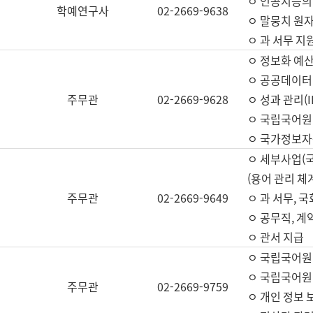
ㅇ 인공지능의
학예연구사
02-2669-9638
ㅇ 말뭉치 원자
ㅇ 과 서무 지
ㅇ 정보화 예산
ㅇ 공공데이터 
주무관
02-2669-9628
ㅇ 성과 관리(
ㅇ 국립국어원
ㅇ 국가정보자
ㅇ 세부사업(
(용어 관리 체
주무관
02-2669-9649
ㅇ 과 서무, 
ㅇ 공무직, 계
ㅇ 관서 지급
ㅇ 국립국어원
ㅇ 국립국어원
주무관
02-2669-9759
ㅇ 개인 정보 