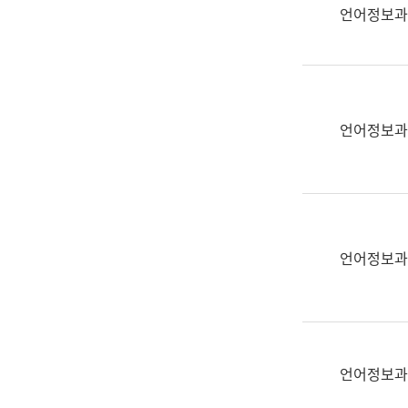
실
언어정보과
어
문
연
구
과
언어정보과
어
문
연
구
과
(사
언어정보과
전
팀)
언
어
정
언어정보과
보
과