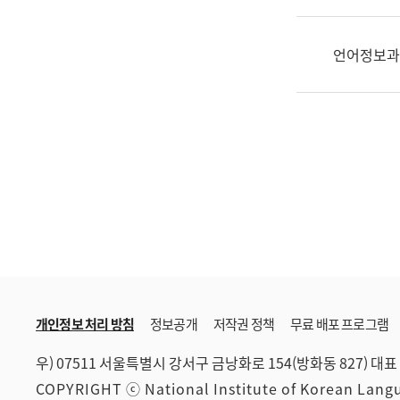
한
국
어
언어정보과
진
흥
과
수
어
점
자
진
흥
과
개인정보 처리 방침
정보공개
저작권 정책
무료 배포 프로그램
우) 07511 서울특별시 강서구 금낭화로 154(방화동 827)
대표 
COPYRIGHT ⓒ National Institute of Korean Lan