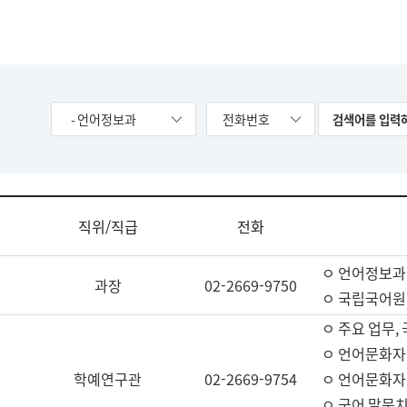
- 언어정보과
전화번호
직위/직급
전화
ㅇ 언어정보과
과장
02-2669-9750
ㅇ 국립국어원
ㅇ 주요 업무,
ㅇ 언어문화자
학예연구관
02-2669-9754
ㅇ 언어문화자
ㅇ 국어 말뭉치