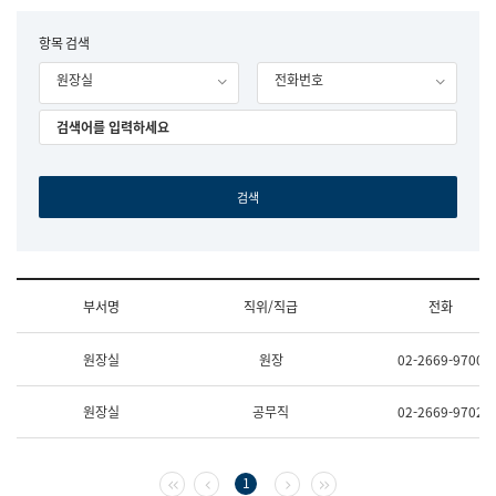
립
국
F
항목 검색
어
o
원
원장실
전화번호
r
조
m
직
도
국
어
원
원
장
기
획
연
수
부서명
직위/직급
전화
부
기
조
획
원장실
원장
02-2669-9700
직
운
및
영
업
과
원장실
공무직
02-2669-9702
무
공
소
공
개
언
(부
어
첫 페이지
이전 페이지
다음 페이지
마지막 페이지
1
서
과