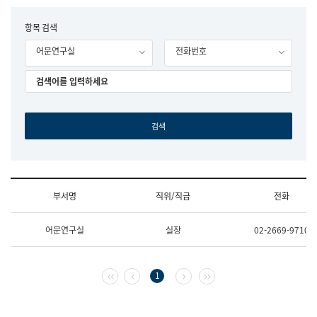
립
국
F
항목 검색
어
o
원
어문연구실
전화번호
r
조
m
직
도
국
어
원
원
장
기
획
연
수
부서명
직위/직급
전화
부
기
조
획
어문연구실
실장
02-2669-9710
직
운
및
영
업
과
무
공
첫 페이지
이전 페이지
다음 페이지
마지막 페이지
1
소
공
개
언
(부
어
서
과