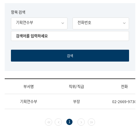
립
국
F
항목 검색
어
o
원
기획연수부
전화번호
r
조
m
직
도
국
어
원
원
장
기
획
연
수
부서명
직위/직급
전화
부
기
조
획
기획연수부
부장
02-2669-9730
직
운
및
영
업
과
무
공
첫 페이지
이전 페이지
다음 페이지
마지막 페이지
1
소
공
개
언
(부
어
서
과