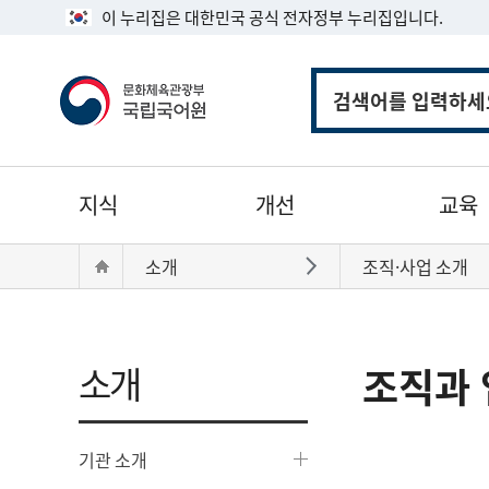
이 누리집은 대한민국 공식 전자정부 누리집입니다.
통
합
검
색
주
지식
개선
교육
메
뉴
현
Home
소개
조직·사업 소개
바로가기
재
위
치:
소개
조직과 
기관 소개