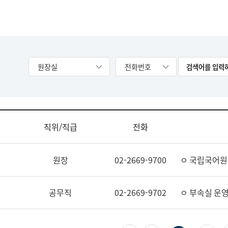
원장실
전화번호
직위/직급
전화
원장
02-2669-9700
ㅇ 국립국어원
공무직
02-2669-9702
ㅇ 부속실 운