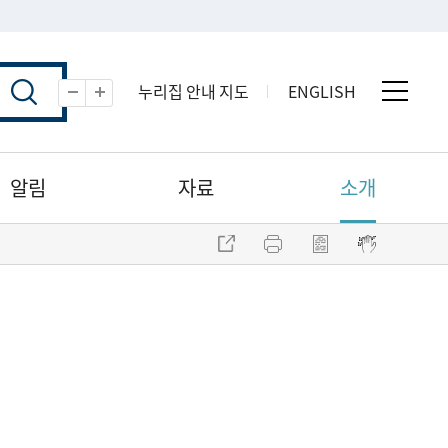
누리집 안내 지도
ENGLISH
전체 
축소
확대
알림
자료
소개
주소 복사
프린트
점자파일 내려받기
점자뷰어 보