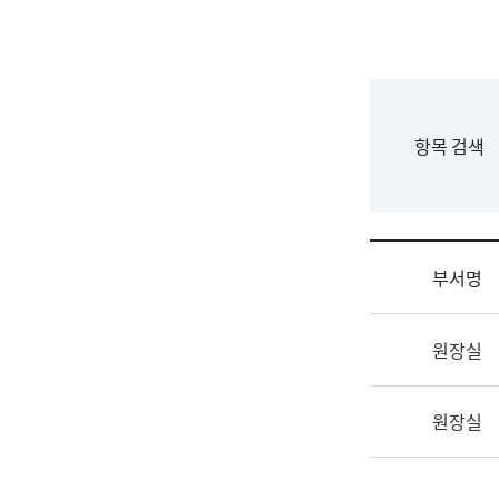
국
립
국
어
원
F
항목 검색
조
o
직
r
도
m
국
어
부서명
원
원
조
장
원장실
직
기
및
획
업
연
원장실
무
수
소
부
개
기