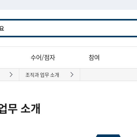
수어/점자
참여
조직과 업무 소개
바로가기
바로가기
업무 소개