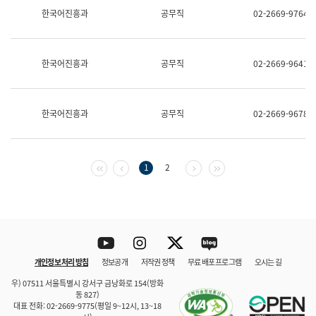
보
한국어진흥과
공무직
02-2669-9764
과
한
국
어
한국어진흥과
공무직
02-2669-9641
진
흥
과
수
한국어진흥과
공무직
02-2669-9678
어
점
자
진
흥
첫 페이지
이전 페이지
다음 페이지
마지막 페이지
1
2
과
Youtube
Instagram
Twitter
blog
개인정보 처리 방침
정보공개
저작권 정책
무료 배포 프로그램
오시는 길
바로 가기
문체부와 소속기관
우) 07511 서울특별시 강서구 금낭화로 154(방화
동 827)
대표 전화: 02-2669-9775(평일 9~12시, 13~18