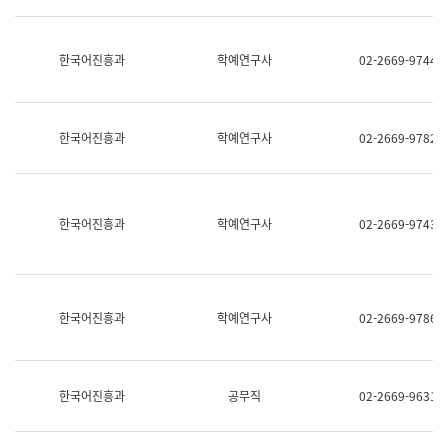
명,
교
직
육
위/
연
한국어진흥과
학예연구사
02-2669-9744
직
수
급,
과
전
어
화,
문
담
연
한국어진흥과
학예연구사
02-2669-9782
당
구
업
실
무)
어
문
연
한국어진흥과
학예연구사
02-2669-9743
구
과
어
문
연
한국어진흥과
학예연구사
02-2669-9786
구
과
(사
전
팀)
한국어진흥과
공무직
02-2669-9631
언
어
정