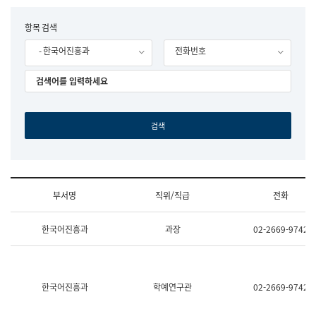
립
국
F
항목 검색
어
o
원
- 한국어진흥과
전화번호
r
조
m
직
도
국
어
원
원
장
기
획
연
수
부서명
직위/직급
전화
부
기
조
획
한국어진흥과
과장
02-2669-9742
직
운
및
영
업
과
무
공
소
공
한국어진흥과
학예연구관
02-2669-9742
개
언
(부
어
서
과