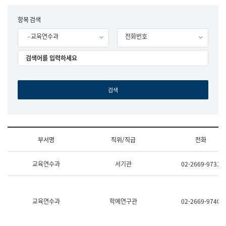
립
국
F
항목 검색
어
o
원
- 교육연수과
전화번호
r
조
m
직
도
국
어
원
원
장
기
획
연
수
부서명
직위/직급
전화
부
기
조
획
교육연수과
서기관
02-2669-9731
직
운
및
영
업
과
무
공
소
공
교육연수과
학예연구관
02-2669-9740
개
언
(부
어
서
과