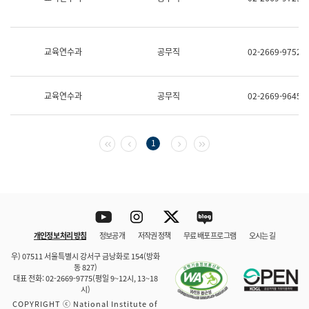
보
과
한
국
교육연수과
공무직
02-2669-9752
어
진
흥
과
교육연수과
공무직
02-2669-9645
수
어
점
자
첫 페이지
이전 페이지
다음 페이지
마지막 페이지
1
진
흥
과
Youtube
Instagram
Twitter
blog
개인정보 처리 방침
정보공개
저작권 정책
무료 배포 프로그램
오시는 길
바로 가기
문체부와 소속기관
우) 07511 서울특별시 강서구 금낭화로 154(방화
동 827)
대표 전화: 02-2669-9775(평일 9~12시, 13~18
시)
COPYRIGHT ⓒ National Institute of