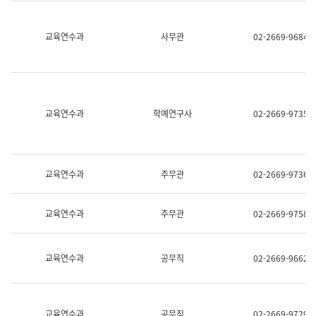
명,
교
직
육
위/
연
교육연수과
사무관
02-2669-9684
직
수
급,
과
전
어
화,
문
담
연
당
구
교육연수과
학예연구사
02-2669-9735
업
실
무)
어
문
연
구
교육연수과
주무관
02-2669-9736
과
어
문
교육연수과
주무관
02-2669-9758
연
구
과
(사
교육연수과
공무직
02-2669-9662
전
팀)
언
어
정
교육연수과
공무직
02-2669-9729