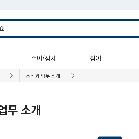
수어/점자
참여
조직과 업무 소개
바로가기
바로가기
업무 소개