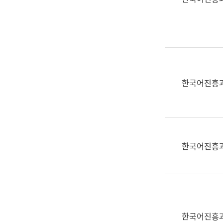
(부
획
서
운
명,
영
직
과
위/
공
직
공
급,
언
한국어진흥
전
어
화,
과
담
교
당
육
업
연
한국어진흥
무)
수
과
어
문
연
구
한국어진흥