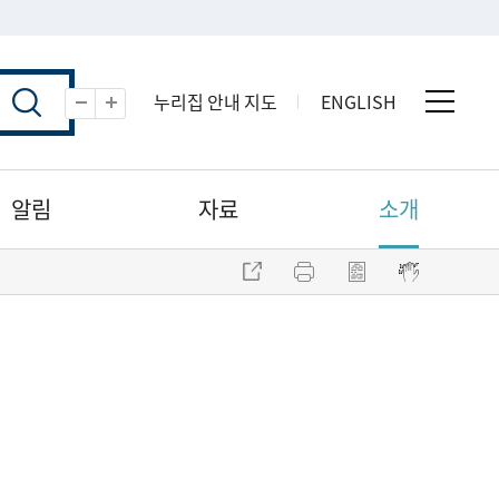
누리집 안내 지도
ENGLISH
전체 
축소
확대
알림
자료
소개
주소 복사
프린트
점자파일 내려받기
점자뷰어 보