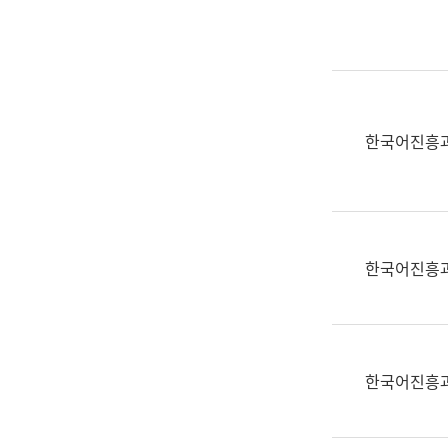
실
어
문
연
구
과
한국어진흥
어
문
연
구
과
한국어진흥
(사
전
팀)
언
어
한국어진흥
정
보
과