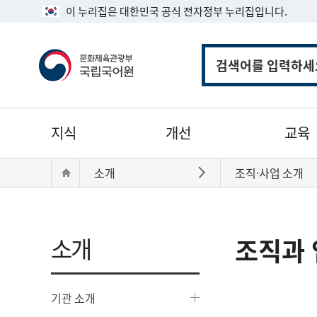
이 누리집은 대한민국 공식 전자정부 누리집입니다.
통
합
검
색
주
지식
개선
교육
메
뉴
현
Home
소개
조직·사업 소개
바로가기
재
위
치:
소개
조직과 
기관 소개