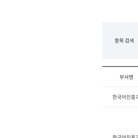
국
립
국
어
원
F
항목 검색
조
o
직
r
도
m
국
어
부서명
원
원
조
장
한국어진흥
직
기
및
획
업
연
무
수
소
부
개
기
한국어진흥