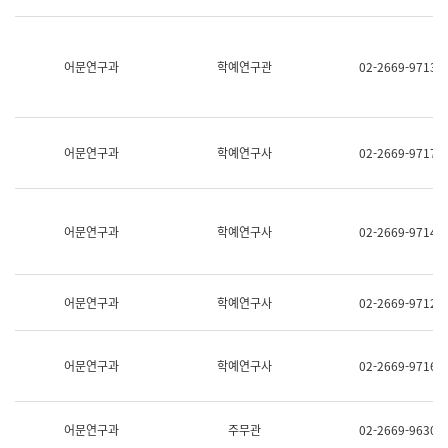
명,
교
직
육
위/
연
직
어문연구과
학예연구관
02-2669-9713
수
급,
과
전
어
화,
문
담
연
당
구
어문연구과
학예연구사
02-2669-9717
업
실
무)
어
문
연
어문연구과
학예연구사
02-2669-9714
구
과
어
문
어문연구과
학예연구사
02-2669-9712
연
구
과
(사
어문연구과
학예연구사
02-2669-9716
전
팀)
언
어
어문연구과
주무관
02-2669-9630
정