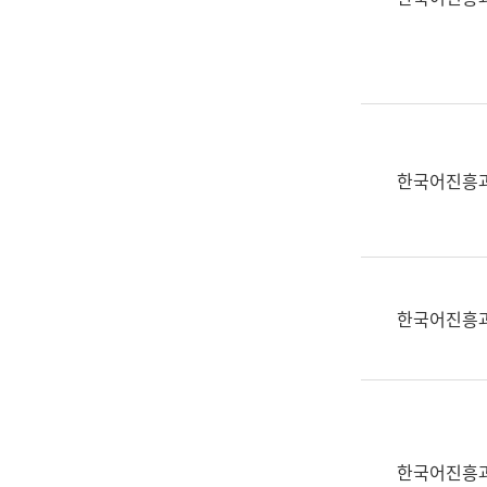
(부
획
서
운
명,
영
직
과
위/
공
직
공
급,
언
한국어진흥
전
어
화,
과
담
교
당
육
업
연
한국어진흥
무)
수
과
어
문
연
구
한국어진흥