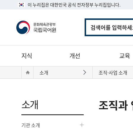
이 누리집은 대한민국 공식 전자정부 누리집입니다.
통
합
검
색
주
지식
개선
교육
메
뉴
현
Home
소개
조직·사업 소개
바로가기
재
위
치:
소개
조직과 
기관 소개