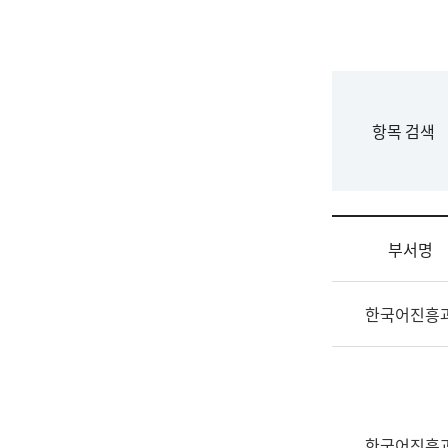
국
립
국
어
원
F
항목 검색
조
o
직
r
도
m
국
어
부서명
원
원
조
장
한국어진흥
직
기
및
획
업
연
무
수
소
부
개
기
한국어진흥