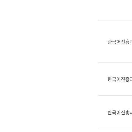
실
어
문
연
구
과
한국어진흥
어
문
연
구
과
한국어진흥
(사
전
팀)
언
어
한국어진흥
정
보
과