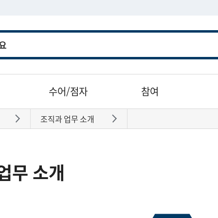
수어/점자
참여
조직과 업무 소개
바로가기
바로가기
업무 소개