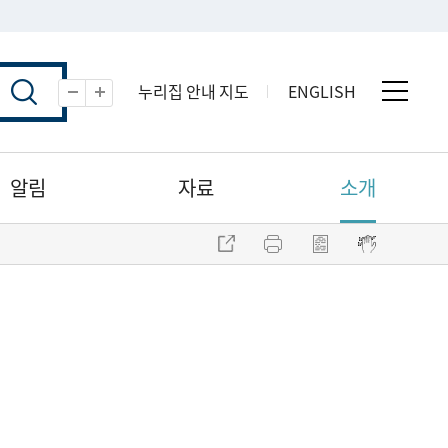
누리집 안내 지도
ENGLISH
전체 
축소
확대
알림
자료
소개
주소 복사
프린트
점자파일 내려받기
점자뷰어 보