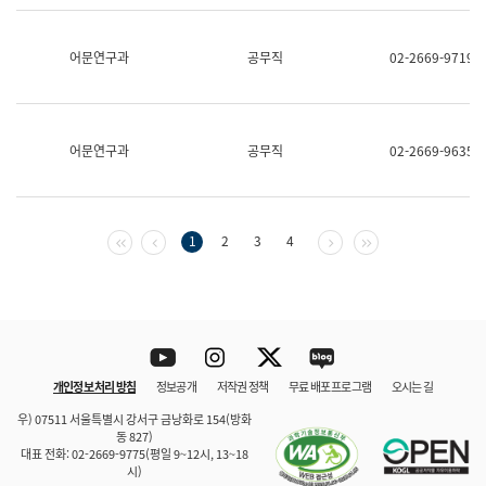
보
과
한
어문연구과
공무직
02-2669-9719
국
어
진
흥
과
어문연구과
공무직
02-2669-9635
수
어
점
자
진
첫 페이지
이전 페이지
다음 페이지
마지막 페이지
1
2
3
4
흥
과
Youtube
Instagram
Twitter
blog
개인정보 처리 방침
정보공개
저작권 정책
무료 배포 프로그램
오시는 길
바로 가기
문체부와 소속기관
우) 07511 서울특별시 강서구 금낭화로 154(방화
동 827)
대표 전화: 02-2669-9775(평일 9~12시, 13~18
시)