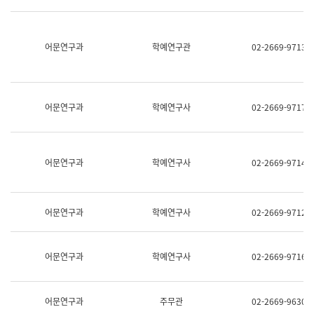
명,
교
직
육
위/
연
직
어문연구과
학예연구관
02-2669-9713
수
급,
과
전
어
화,
문
담
연
당
구
어문연구과
학예연구사
02-2669-9717
업
실
무)
어
문
연
어문연구과
학예연구사
02-2669-9714
구
과
어
문
어문연구과
학예연구사
02-2669-9712
연
구
과
(사
어문연구과
학예연구사
02-2669-9716
전
팀)
언
어
어문연구과
주무관
02-2669-9630
정