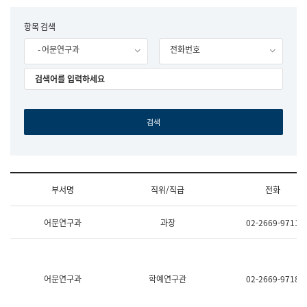
립
국
F
항목 검색
어
o
원
- 어문연구과
전화번호
r
조
m
직
도
국
어
원
원
장
기
획
연
수
부서명
직위/직급
전화
부
기
조
획
어문연구과
과장
02-2669-9711
직
운
및
영
업
과
무
공
소
공
어문연구과
학예연구관
02-2669-9718
개
언
(부
어
서
과