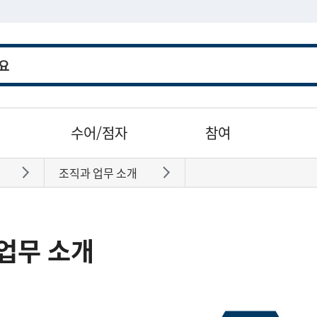
수어/점자
참여
조직과 업무 소개
바로가기
바로가기
업무 소개