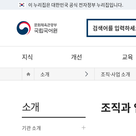
이 누리집은 대한민국 공식 전자정부 누리집입니다.
통
합
검
색
주
지식
개선
교육
메
뉴
현
Home
소개
조직·사업 소개
바로가기
재
위
치:
소개
조직과 
기관 소개