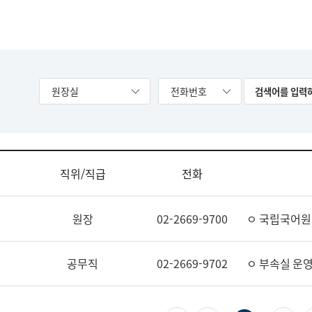
원장실
전화번호
직위/직급
전화
원장
02-2669-9700
ㅇ 국립국어원
공무직
02-2669-9702
ㅇ 부속실 운