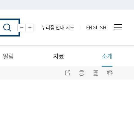
누리집 안내 지도
ENGLISH
전체 
축소
확대
알림
자료
소개
주소 복사
프린트
점자파일 내려받기
점자뷰어 보