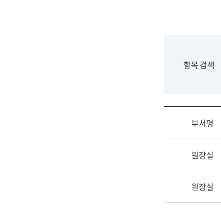
국
립
국
어
원
F
항목 검색
조
o
직
r
도
m
국
어
부서명
원
원
조
장
원장실
직
기
및
획
업
연
원장실
무
수
소
부
개
기