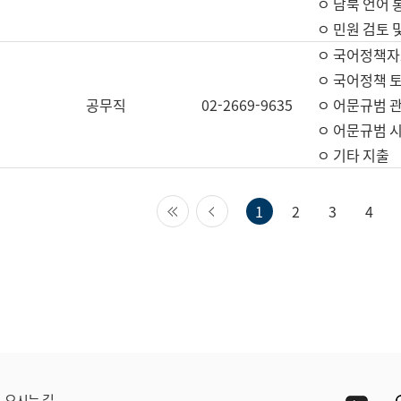
ㅇ 남북 언어 
ㅇ 민원 검토 
ㅇ 국어정책자
ㅇ 국어정책 
공무직
02-2669-9635
ㅇ 어문규범 
ㅇ 어문규범 
ㅇ 기타 지출
첫 페이지
이전 페이지
1
2
3
4
Yout
오시는 길