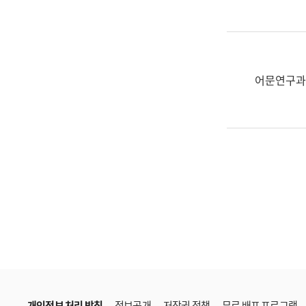
한
국
어
진
흥
어문연구과
과
수
어
점
자
진
흥
과
개인정보 처리 방침
정보공개
저작권 정책
무료 배포 프로그램