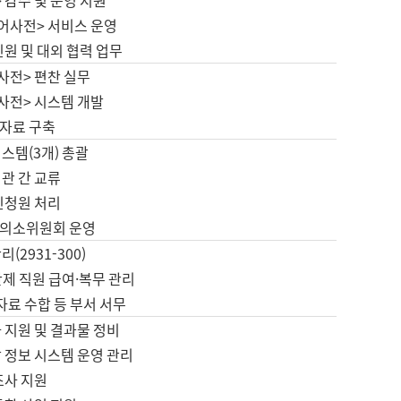
 감수 및 운영 지원
국어사전> 서비스 운영
민원 및 대외 협력 업무
사전> 편찬 실무
사전> 시스템 개발
자료 구축
스템(3개) 총괄
관 간 교류
민청원 처리
의소위원회 운영
(2931-300)
제 직원 급여·복무 관리
 자료 수합 등 부서 서무
 지원 및 결과물 정비
 정보 시스템 운영 관리
조사 지원