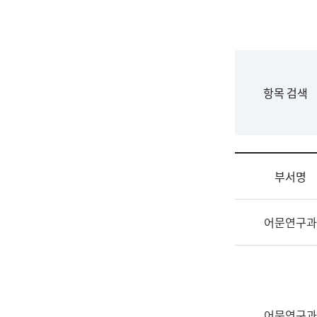
국
립
국
어
원
F
항목 검색
조
o
직
r
도
m
국
어
부서명
원
원
조
장
어문연구과
직
기
및
획
업
연
무
수
소
부
개
기
어문연구과