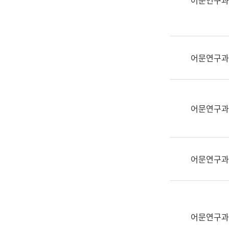
어문연구과
실
어
문
연
구
어문연구과
과
어
문
연
어문연구과
구
과
(사
전
어문연구과
팀)
언
어
정
보
어문연구과
과