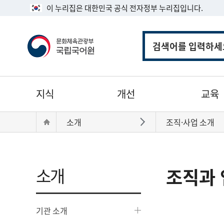
이 누리집은 대한민국 공식 전자정부 누리집입니다.
통
합
검
색
주
지식
개선
교육
메
뉴
현
Home
소개
조직·사업 소개
바로가기
재
위
치:
소개
조직과 
기관 소개