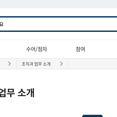
수어/점자
참여
조직과 업무 소개
바로가기
바로가기
업무 소개