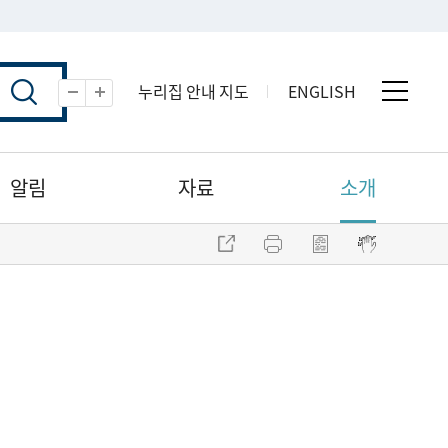
누리집 안내 지도
ENGLISH
전체 
축소
확대
알림
자료
소개
주소 복사
프린트
점자파일 내려받기
점자뷰어 보