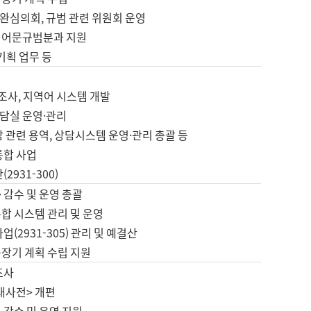
완심의회, 규범 관련 위원회 운영
 어문규범분과 지원
 기획 업무 등
업
 조사, 지역어 시스템 개발
담실 운영·관리
 관련 용역, 상담시스템 운영·관리 총괄 등
통합 사업
2931-300)
 감수 및 운영 총괄
합 시스템 관리 및 운영
업(2931-305) 관리 및 예결산
중장기 계획 수립 지원
조사
대사전> 개편