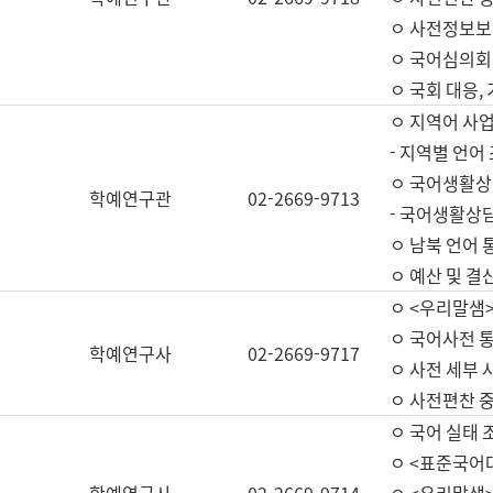
ㅇ 사전정보보
ㅇ 국어심의회
ㅇ 국회 대응,
ㅇ 지역어 사
- 지역별 언어
ㅇ 국어생활상
학예연구관
02-2669-9713
- 국어생활상담
ㅇ 남북 언어 
ㅇ 예산 및 결산(
ㅇ <우리말샘>
ㅇ 국어사전 통
학예연구사
02-2669-9717
ㅇ 사전 세부 사
ㅇ 사전편찬 
ㅇ 국어 실태 
ㅇ <표준국어