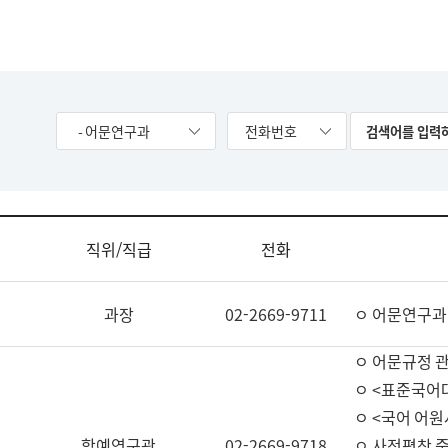
- 어문연구과
전화번호
직위/직급
전화
과장
02-2669-9711
ㅇ 어문연구과
ㅇ 어문규정 
ㅇ <표준국어
ㅇ <국어 어원
학예연구관
02-2669-9718
ㅇ 사전편찬 