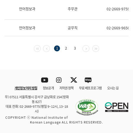
보
과
언어정보과
주무관
02-2669-9759
한
국
어
언어정보과
공무직
02-2669-9650
진
흥
과
수
첫 페이지
이전 페이지
다음 페이지
마지막 페이지
1
2
3
어
점
자
진
흥
과
Youtube
Instagram
Twitter
blog
개인정보 처리 방침
정보공개
저작권 정책
무료 배포 프로그램
오시는 길
바로 가기
문체부와 소속기관
우) 07511 서울특별시 강서구 금낭화로 154(방화
동 827)
대표 전화: 02-2669-9775(평일 9~12시, 13~18
시)
COPYRIGHT ⓒ National Institute of
Korean Language ALL RIGHTS RESERVED.