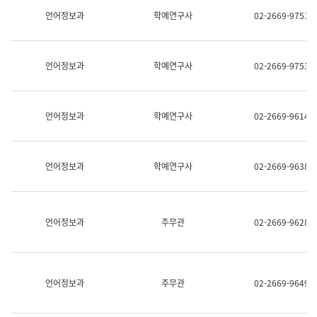
명,
교
언어정보과
학예연구사
02-2669-9751
직
육
위/
연
직
수
급,
과
언어정보과
학예연구사
02-2669-9753
전
어
화,
문
담
연
당
구
언어정보과
학예연구사
02-2669-9614
업
실
무)
어
문
연
언어정보과
학예연구사
02-2669-9638
구
과
어
문
연
언어정보과
주무관
02-2669-9628
구
과
(사
전
팀)
언어정보과
주무관
02-2669-9649
언
어
정