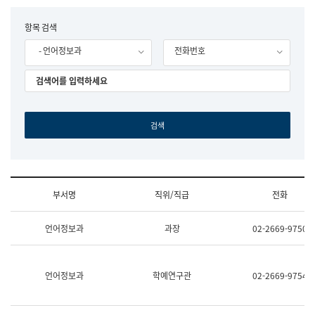
립
국
F
항목 검색
어
o
원
- 언어정보과
전화번호
r
조
m
직
도
국
어
원
원
장
기
획
연
수
부서명
직위/직급
전화
부
기
조
획
언어정보과
과장
02-2669-9750
직
운
및
영
업
과
무
공
언어정보과
학예연구관
02-2669-9754
소
공
개
언
(부
어
서
과