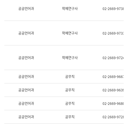
명,
교
공공언어과
학예연구사
02-2669-9738
직
육
위/
연
직
수
급,
과
전
어
공공언어과
학예연구사
02-2669-9733
화,
문
담
연
당
구
업
실
무)
어
공공언어과
학예연구사
02-2669-9724
문
연
구
과
공공언어과
공무직
02-2669-9667
어
문
연
공공언어과
공무직
02-2669-9639
구
과
(사
공공언어과
공무직
02-2669-9680
전
팀)
언
공공언어과
공무직
02-2669-9728
어
정