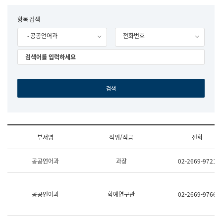
립
국
F
항목 검색
어
o
원
- 공공언어과
전화번호
r
조
m
직
도
국
어
원
원
장
기
획
연
수
부서명
직위/직급
전화
부
기
조
획
공공언어과
과장
02-2669-9721
직
운
및
영
업
과
무
공
공공언어과
학예연구관
02-2669-9766
소
공
개
언
(부
어
서
과