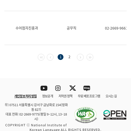
수어점자진흥과
공무직
02-2669-9661
첫 페이지
이전 페이지
다음 페이지
마지막 페이지
1
2
Youtube
Instagram
Twitter
blog
개인정보 처리 방침
정보공개
저작권 정책
무료 배포 프로그램
오시는 길
바로 가기
문체부와 소속기관
우) 07511 서울특별시 강서구 금낭화로 154(방화
동 827)
대표 전화: 02-2669-9775(평일 9~12시, 13~18
시)
COPYRIGHT ⓒ National Institute of
Korean Language ALL RIGHTS RESERVED.