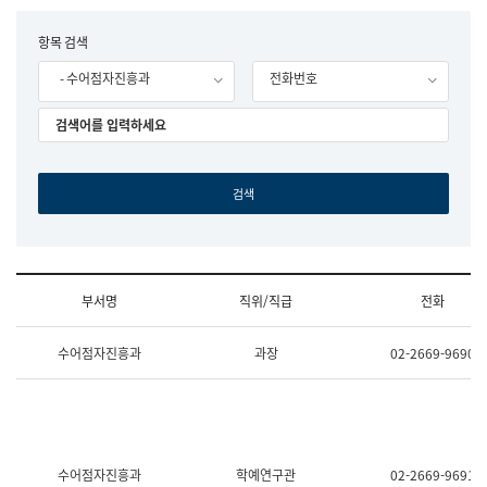
립
국
F
항목 검색
어
o
원
- 수어점자진흥과
전화번호
r
조
m
직
도
국
어
원
원
장
기
획
연
수
부서명
직위/직급
전화
부
기
조
획
수어점자진흥과
과장
02-2669-9690
직
운
및
영
업
과
무
공
소
공
개
언
(부
어
수어점자진흥과
학예연구관
02-2669-9691
서
과