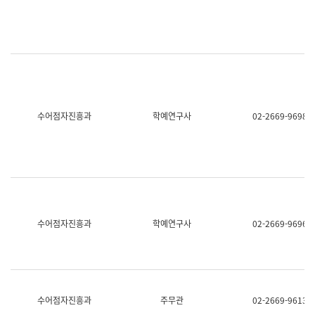
명,
교
직
육
위/
연
직
수
급,
과
전
어
화,
문
담
연
당
구
수어점자진흥과
학예연구사
02-2669-9698
업
실
무)
어
문
연
구
과
어
문
연
수어점자진흥과
학예연구사
02-2669-9696
구
과
(사
전
팀)
언
어
수어점자진흥과
주무관
02-2669-9613
정