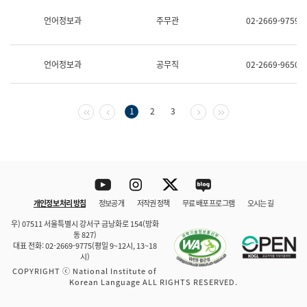
보
과
언어정보과
주무관
02-2669-9759
한
국
어
언어정보과
공무직
02-2669-9650
진
흥
과
수
첫 페이지
이전 페이지
다음 페이지
마지막 페이지
1
2
3
어
점
자
진
흥
과
Youtube
Instagram
Twitter
blog
개인정보 처리 방침
정보공개
저작권 정책
무료 배포 프로그램
오시는 길
바로 가기
문체부와 소속기관
우) 07511 서울특별시 강서구 금낭화로 154(방화
동 827)
대표 전화: 02-2669-9775(평일 9~12시, 13~18
시)
COPYRIGHT ⓒ National Institute of
Korean Language ALL RIGHTS RESERVED.