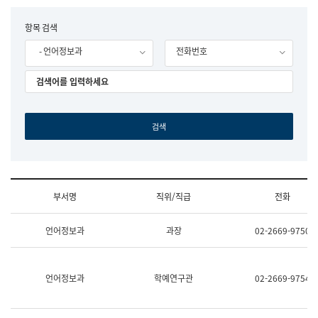
립
국
F
항목 검색
어
o
원
- 언어정보과
전화번호
r
조
m
직
도
국
어
원
원
장
기
획
연
수
부서명
직위/직급
전화
부
기
조
획
언어정보과
과장
02-2669-9750
직
운
및
영
업
과
무
공
언어정보과
학예연구관
02-2669-9754
소
공
개
언
(부
어
서
과