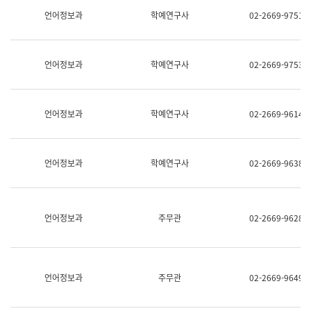
명,
교
언어정보과
학예연구사
02-2669-9751
직
육
위/
연
직
수
급,
과
언어정보과
학예연구사
02-2669-9753
전
어
화,
문
담
연
당
구
언어정보과
학예연구사
02-2669-9614
업
실
무)
어
문
연
언어정보과
학예연구사
02-2669-9638
구
과
어
문
연
언어정보과
주무관
02-2669-9628
구
과
(사
전
팀)
언어정보과
주무관
02-2669-9649
언
어
정