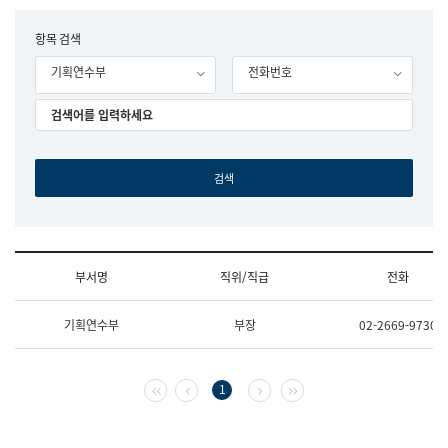
립
국
F
항목 검색
어
o
원
기획연수부
전화번호
r
조
m
직
도
국
어
원
원
장
기
획
연
수
부서명
직위/직급
전화
부
기
조
획
기획연수부
부장
02-2669-9730
직
운
및
영
업
과
무
공
첫 페이지
이전 페이지
다음 페이지
마지막 페이지
1
소
공
개
언
(부
어
서
과